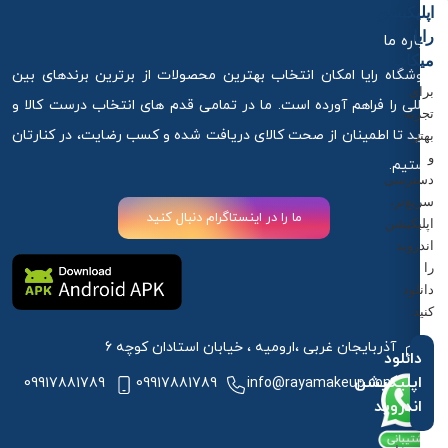
اپلیکیشن
رایا
درباره ما
میکاپ
فروشگاه رایا امکان انتخاب بهترین محصولات از برترین برندهای بین
برای
المللی را فراهم آورده است. ما در تمامی قدم های انتخاب درست کالا و
تجربه
خرید تا اطمینان از صحت کالای دریافت شده و کسب رضایت، در کنارتان
بهتر
و
هستیم.
دسترسی
سریع‌تر،
ما را در اینستاگرام دنبال کنید
اپلیکیشن
اندروید
را
دانلود
کنید.
آذربایجان غربی ،ارومیه ، خیابان استادان کوچه 6
دانلود
اپلیکیشن
09917881789
09917881789
info@rayamakeup.com
اندروید