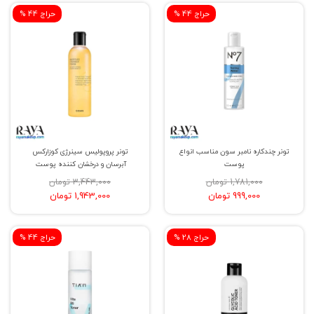
% حراج 44
% حراج 44
تونر چندکاره نامبر سون مناسب انواع
تونر پروپولیس سینرژی کوزارکس
پوست
آبرسان و درخشان کننده پوست
1,781,000 تومان
3,443,000 تومان
999,000 تومان
1,943,000 تومان
% حراج 28
% حراج 44