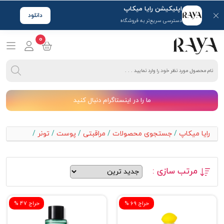
اپلیکیشن رایا میکاپ
دانلود
دسترسی سریع‌تر به فروشگاه
0
ما را در اینستاگرام دنبال کنید
رایا میکاپ
/
جستجوی محصولات
/
مراقبتی
/
پوست
/
تونر
/
مرتب سازی :
% حراج 69
% حراج 47