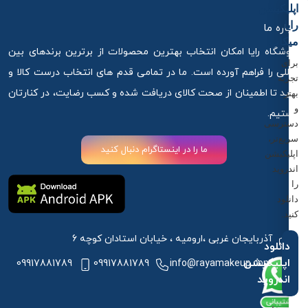
اپلیکیشن
رایا
درباره ما
میکاپ
فروشگاه رایا امکان انتخاب بهترین محصولات از برترین برندهای بین
برای
المللی را فراهم آورده است. ما در تمامی قدم های انتخاب درست کالا و
تجربه
خرید تا اطمینان از صحت کالای دریافت شده و کسب رضایت، در کنارتان
بهتر
و
هستیم.
دسترسی
سریع‌تر،
ما را در اینستاگرام دنبال کنید
اپلیکیشن
اندروید
را
دانلود
کنید.
آذربایجان غربی ،ارومیه ، خیابان استادان کوچه 6
دانلود
اپلیکیشن
09917881789
09917881789
info@rayamakeup.com
اندروید