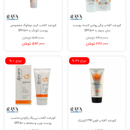
کرم ضد آفتاب رنگی روشن کننده پوست
کرم ضد آفتاب کیدز درمالوگ مخصوص
سان سیف با +SPF50
پوست کودک با +SPF50
248,000 تومان
513,000 تومان
222,000 تومان
513,000 تومان
% حراج 49
% حراج 0
کرم ضد آفتاب بی رنگ راکوتن مناسب
کرم ضد آفتاب قوی 3W کلینیک
پوست چرب و مختلط با SPF50