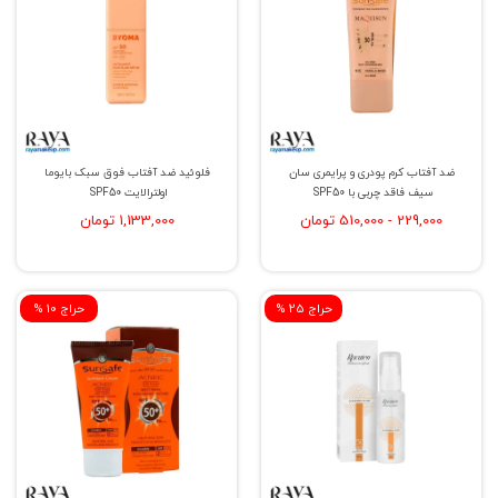
ضد آفتاب کرم پودری و پرایمری سان
فلوئید ضد آفتاب فوق سبک بایوما
سیف فاقد چربی با SPF50
اولترالایت SPF50
229,000 - 510,000 تومان
1,133,000 تومان
% حراج 25
% حراج 10