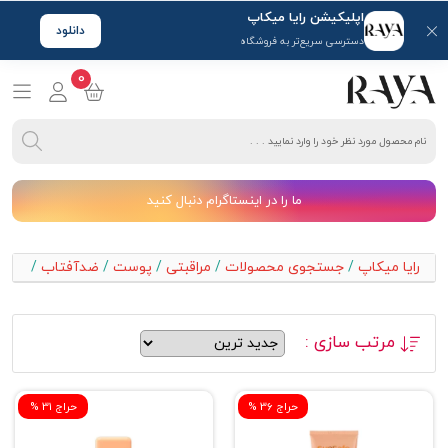
اپلیکیشن رایا میکاپ
دانلود
دسترسی سریع‌تر به فروشگاه
0
ما را در اینستاگرام دنبال کنید
رایا میکاپ
/
جستجوی محصولات
/
مراقبتی
/
پوست
/
ضدآفتاب
/
مرتب سازی :
% حراج 36
% حراج 31