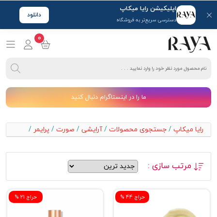
اپلیکیشن رایا میکاپ
دانلود
دسترسی سریع‌تر به فروشگاه
0
ما را در اینستاگرام دنبال کنید
رایا میکاپ
/
جستجوی محصولات
/
آرایشی
/
صورت
/
پرایمر
/
مرتب سازی :
% حراج 44
% حراج 21