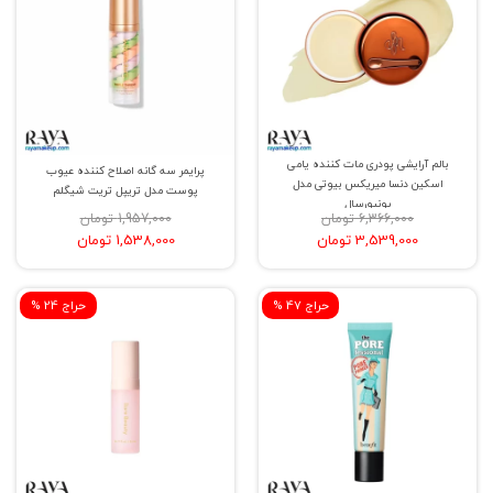
بالم آرایشی پودری مات کننده یامی
پرایمر سه گانه اصلاح کننده عیوب
اسکین دنسا میریکس بیوتی مدل
پوست مدل تریپل تریت شیگلم
یونیورسال
6,366,000 تومان
1,957,000 تومان
3,539,000 تومان
1,538,000 تومان
% حراج 47
% حراج 24