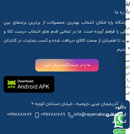
اپلیکیشن
رایا
درباره ما
میکاپ
فروشگاه رایا امکان انتخاب بهترین محصولات از برترین برندهای بین
برای
المللی را فراهم آورده است. ما در تمامی قدم های انتخاب درست کالا و
تجربه
خرید تا اطمینان از صحت کالای دریافت شده و کسب رضایت، در کنارتان
بهتر
و
هستیم.
دسترسی
سریع‌تر،
ما را در اینستاگرام دنبال کنید
اپلیکیشن
اندروید
را
دانلود
کنید.
آذربایجان غربی ،ارومیه ، خیابان استادان کوچه 6
دانلود
اپلیکیشن
09917881789
09917881789
info@rayamakeup.com
اندروید