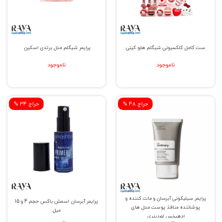
ست کامل کلکسیونی شیگلم هلو کیتی
پرایمر شیگلم مدل برتدی اسکین
ناموجود
ناموجود
% حراج 48
% حراج 34
پرایمر سیلیکونی آبرسان و مات کننده و
پرایمر آبرسان اسمش باکس حجم 4 و 15
پوشاننده منافذ پوست مدل های
میل
ادهیرنس اوردینری