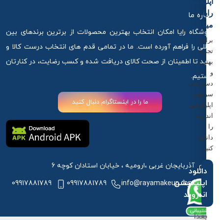
اپلیکیشن
رایا
درباره ما
میکاپ
فروشگاه رایا امکان انتخاب بهترین محصولات از برترین برندهای بین
برای
المللی را فراهم آورده است. ما در تمامی قدم های انتخاب درست کالا و
تجربه
خرید تا اطمینان از صحت کالای دریافت شده و کسب رضایت، در کنارتان
بهتر
و
هستیم.
دسترسی
سریع‌تر،
ما را در اینستاگرام دنبال کنید
اپلیکیشن
اندروید
را
دانلود
کنید.
آذربایجان غربی ،ارومیه ، خیابان استادان کوچه 6
دانلود
اپلیکیشن
09917881789
09917881789
info@rayamakeup.com
اندروید
بعدا