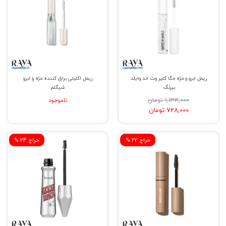
ریمل ابرو و مژه مگا کلیر وت اند وایلد
ریمل اکلیلی براق کننده مژه و ابرو
بیرنگ
شیگلم
1,133,000 تومان
ناموجود
728,000 تومان
% حراج 22
% حراج 24