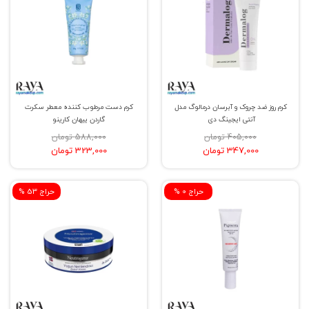
کرم روز ضد چروک و آبرسان درمالوگ مدل
کرم دست مرطوب کننده معطر سکرت
آنتی ایجینگ دی
گاردن ییهان کارینو
405,000 تومان
588,000 تومان
347,000 تومان
323,000 تومان
% حراج 0
% حراج 53