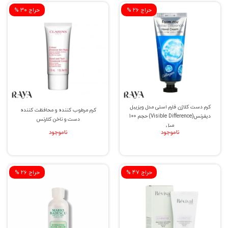
% حراج 26
% حراج 30
کرم دست کلاژن فارم استی مدل ویزیبل
کرم مرطوب کننده و محافظت کننده
دیفرنس(Visible Difference) حجم 100
دست و ناخن کلارنس
میل
ناموجود
ناموجود
% حراج 47
% حراج 26