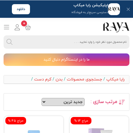
اپلیکیشن رایا میکاپ
دانلود
دسترسی سریع‌تر به فروشگاه
0
ما را در اینستاگرام دنبال کنید
رایا میکاپ
/
جستجوی محصولات
/
بدن
/
کرم دست
/
مرتب سازی :
% حراج 14
% حراج 45