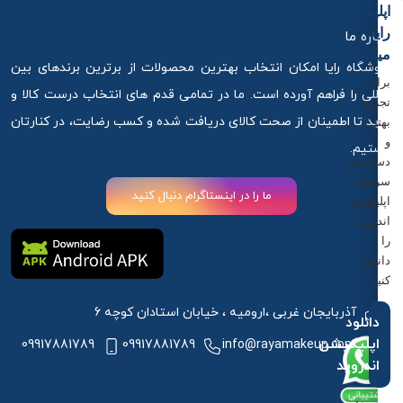
اپلیکیشن
رایا
درباره ما
میکاپ
فروشگاه رایا امکان انتخاب بهترین محصولات از برترین برندهای بین
برای
المللی را فراهم آورده است. ما در تمامی قدم های انتخاب درست کالا و
تجربه
خرید تا اطمینان از صحت کالای دریافت شده و کسب رضایت، در کنارتان
بهتر
و
هستیم.
دسترسی
سریع‌تر،
ما را در اینستاگرام دنبال کنید
اپلیکیشن
اندروید
را
دانلود
کنید.
آذربایجان غربی ،ارومیه ، خیابان استادان کوچه 6
دانلود
اپلیکیشن
09917881789
09917881789
info@rayamakeup.com
اندروید