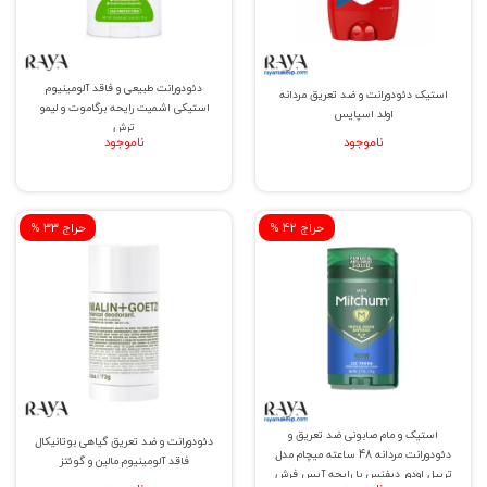
دئودورانت طبیعی و فاقد آلومینیوم
استیک دئودورانت و ضد تعریق مردانه
استیکی اشمیت رایحه برگاموت و لیمو
اولد اسپایس
ترش
ناموجود
ناموجود
% حراج 42
% حراج 33
استیک و مام صابونی ضد تعریق و
دئودورانت و ضد تعریق گیاهی بوتانیکال
دئودورانت مردانه 48 ساعته میچام مدل
فاقد آلومینیوم مالین و گوئتز
تریپل اودور دیفنس با رایحه آیس فرش