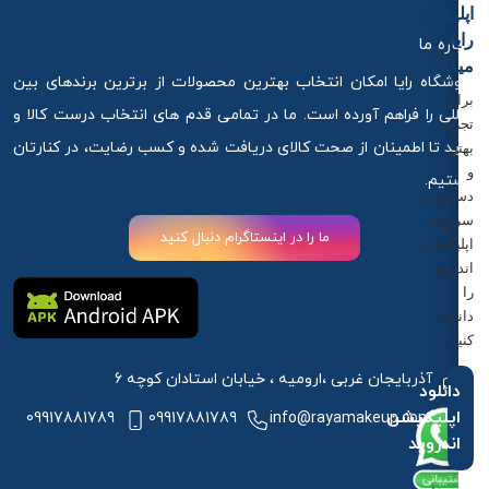
اپلیکیشن
رایا
درباره ما
میکاپ
فروشگاه رایا امکان انتخاب بهترین محصولات از برترین برندهای بین
برای
المللی را فراهم آورده است. ما در تمامی قدم های انتخاب درست کالا و
تجربه
خرید تا اطمینان از صحت کالای دریافت شده و کسب رضایت، در کنارتان
بهتر
و
هستیم.
دسترسی
سریع‌تر،
ما را در اینستاگرام دنبال کنید
اپلیکیشن
اندروید
را
دانلود
کنید.
آذربایجان غربی ،ارومیه ، خیابان استادان کوچه 6
دانلود
اپلیکیشن
09917881789
09917881789
info@rayamakeup.com
اندروید