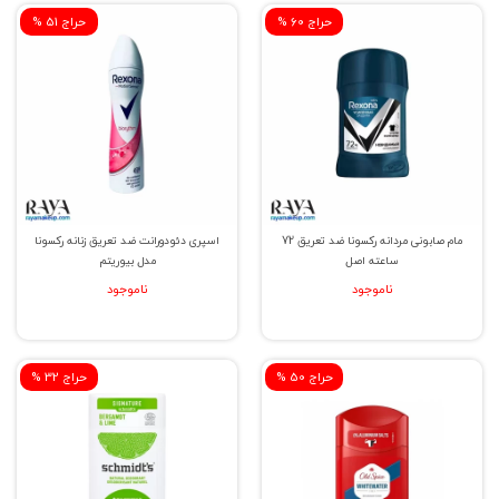
% حراج 60
% حراج 51
مام صابونی مردانه رکسونا ضد تعریق 72
اسپری دئودورانت ضد تعریق زنانه رکسونا
ساعته اصل
مدل بیوریتم
ناموجود
ناموجود
% حراج 50
% حراج 32