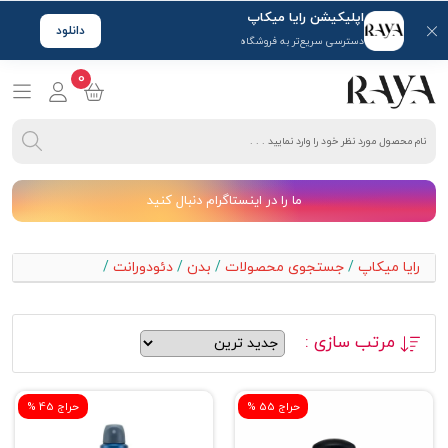
اپلیکیشن رایا میکاپ
دانلود
دسترسی سریع‌تر به فروشگاه
0
ما را در اینستاگرام دنبال کنید
رایا میکاپ
/
جستجوی محصولات
/
بدن
/
دئودورانت
/
مرتب سازی :
% حراج 55
% حراج 45