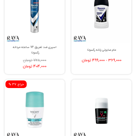
اسپری ضد تعریق 72 ساعته مردانه
مام صابونی زنانه رکسونا
رکسونا
369,000 - 499,000 تومان
728,000 تومان
404,000 تومان
% حراج 37