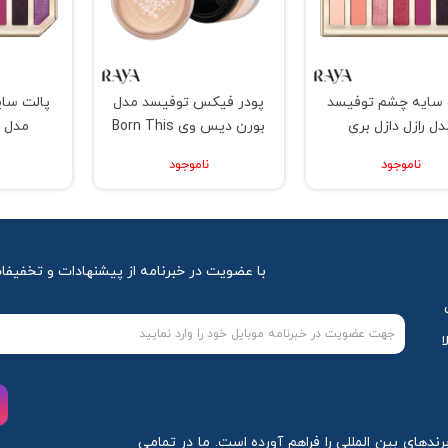
 سایه چشم توفیسد
پودر فیکس توفیسد مدل
پالت سا
دل رازل دازل بری
بورن دیس وی Born This
مدل ر
way
ناموجود
ناموجود
با عضویت در خبرنامه از پیشنهادات و تخفیفا
ا
ندهای بین المللی را فراهم آورده است. ما در تمامی