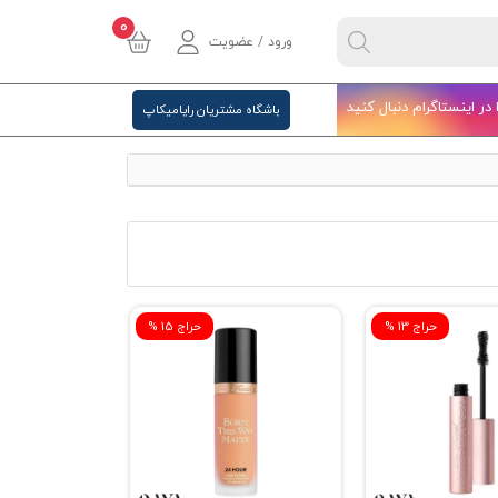
0
ورود / عضویت
ا در اینستاگرام دنبال کنید
باشگاه مشتریان رایامیکاپ
% حراج 13
% حراج 15