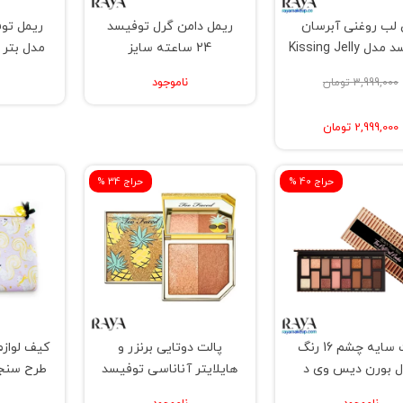
 لب روغنی آبرسان
ریمل دامن گرل توفیسد
 Kissing Jelly
24 ساعته سایز
مدل بتر دن  than
مسافرتی(6میل) و فول
ناموجود
3,999,000 تومان
سایز(12.7 میل)
2,999,000 تومان
% حراج 40
% حراج 34
پالت سایه چشم 16 رنگ
پالت دوتایی برنزر و
کیف لوازم
 بورن دیس وی د
هایلایتر آناناسی توفیسد
طرح سنج
چرال نود توفیسد
مدل توتی فروتی پاین اپل
ت