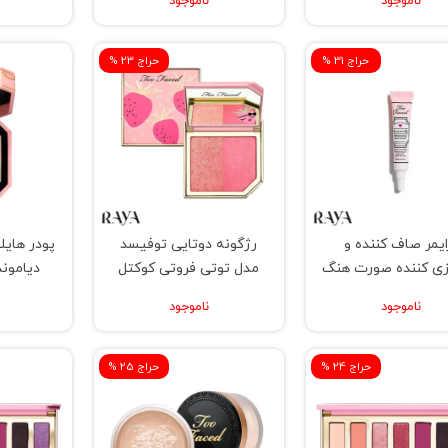
ناموجود
ناموجود
پارادایس استروبینگ
% حراج 31
% حراج 23
ایمر صاف کننده و
رژگونه دوتایی توفیسد
پودر هایل
زی کننده صورت هنگ
مدل توتی فروتی کوکتل
دیاموند
ریپلنیشینگ توفیسد
میوه ای مدل استرابری
ناموجود
ناموجود
% حراج 24
% حراج 25