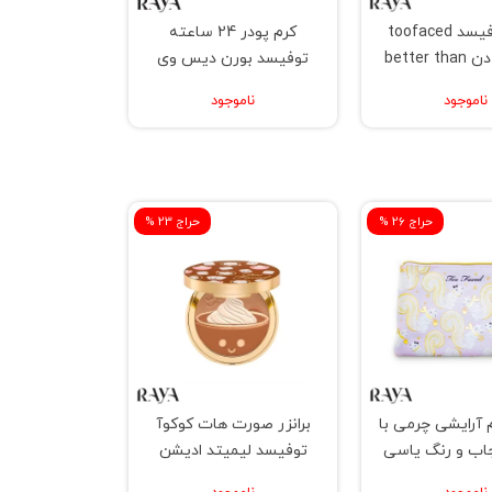
ریمل توفیسد toofaced
کرم پودر 24 ساعته
better
توفیسد بورن دیس وی
مات حجم 30 میل
ناموجود
ناموجود
% حراج 26
% حراج 23
 آرایشی چرمی با
برانزر صورت هات کوکوآ
اب و رنگ یاسی
توفیسد لیمیتد ادیشن
وفیسد