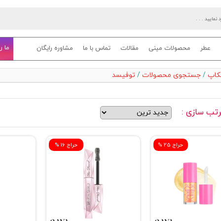
ما ر
عطر
محصولات مینی
مقالات
تماس با ما
مشاوره رایگان
یکاپ
/
جستجوی محصولات
/
توفیسد
تب سازی :
% حراج 25
% حراج 16