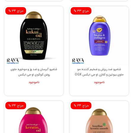
سلامت و زیبایی مو است.
% حراج 33
% حراج 34
شامپو ضد ریزش و ضخیم کننده مو
شامپو آبرسان و ضد وز و موخوره حاوی
حاوی بیوتین و کلاژن او جی ایکس OGX
روغن کوکوی او جی ایکس
ناموجود
ناموجود
% حراج 34
% حراج 34