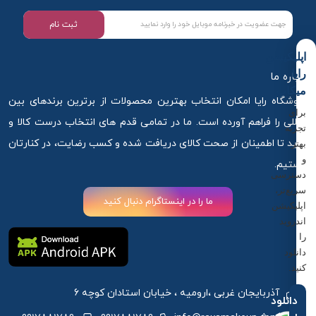
ثبت نام
اپلیکیشن
رایا
درباره ما
میکاپ
فروشگاه رایا امکان انتخاب بهترین محصولات از برترین برندهای بین
برای
المللی را فراهم آورده است. ما در تمامی قدم های انتخاب درست کالا و
تجربه
خرید تا اطمینان از صحت کالای دریافت شده و کسب رضایت، در کنارتان
بهتر
و
هستیم.
دسترسی
سریع‌تر،
ما را در اینستاگرام دنبال کنید
اپلیکیشن
اندروید
را
دانلود
کنید.
آذربایجان غربی ،ارومیه ، خیابان استادان کوچه 6
دانلود