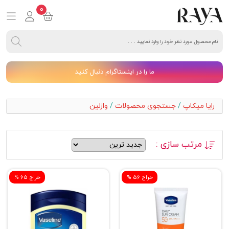
0
ما را در اینستاگرام دنبال کنید
رایا میکاپ
/
جستجوی محصولات
/
وازلین
مرتب سازی :
% حراج 56
% حراج 65