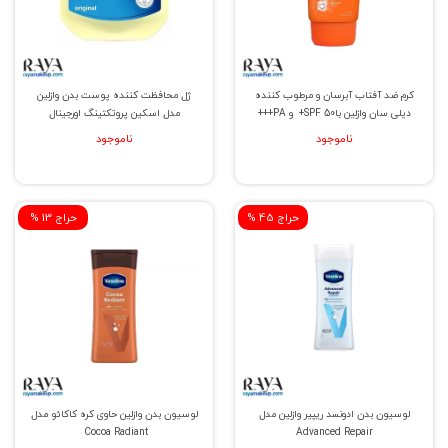
کرم ضد آفتاب آبرسان و مرطوب کننده
ژل محافظت کننده پوست بدن وازلین
دیلی سان وازلین باSPF 50+ و PA+++
مدل اسکین پروتکتینگ اورجینال
ناموجود
ناموجود
% حراج 45
% حراج 13
لوسیون بدن ادونسد ریپیر وازلین مدل
لوسیون بدن وازلین حاوی کره کاکائو مدل
Cocoa Radiant
Advanced Repair