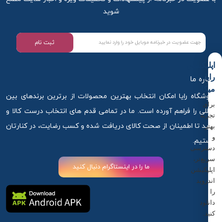
شوید
ثبت نام
اپلیکیشن
رایا
درباره ما
میکاپ
فروشگاه رایا امکان انتخاب بهترین محصولات از برترین برندهای بین
برای
المللی را فراهم آورده است. ما در تمامی قدم های انتخاب درست کالا و
تجربه
خرید تا اطمینان از صحت کالای دریافت شده و کسب رضایت، در کنارتان
بهتر
و
هستیم.
دسترسی
سریع‌تر،
ما را در اینستاگرام دنبال کنید
اپلیکیشن
اندروید
را
دانلود
کنید.