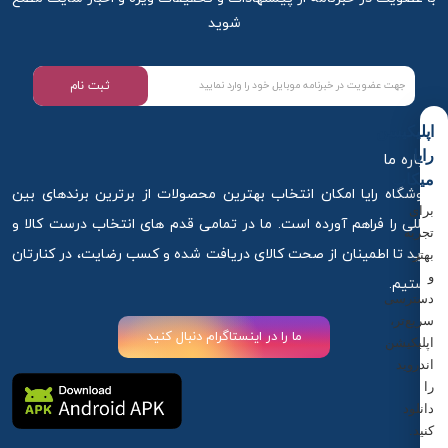
شوید
ثبت نام
اپلیکیشن
رایا
درباره ما
میکاپ
فروشگاه رایا امکان انتخاب بهترین محصولات از برترین برندهای بین
برای
المللی را فراهم آورده است. ما در تمامی قدم های انتخاب درست کالا و
تجربه
خرید تا اطمینان از صحت کالای دریافت شده و کسب رضایت، در کنارتان
بهتر
و
هستیم.
دسترسی
سریع‌تر،
ما را در اینستاگرام دنبال کنید
اپلیکیشن
اندروید
را
دانلود
کنید.