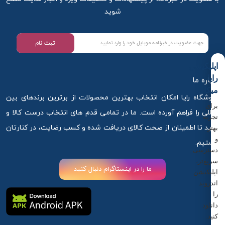
شوید
ثبت نام
اپلیکیشن
رایا
درباره ما
میکاپ
فروشگاه رایا امکان انتخاب بهترین محصولات از برترین برندهای بین
برای
المللی را فراهم آورده است. ما در تمامی قدم های انتخاب درست کالا و
تجربه
خرید تا اطمینان از صحت کالای دریافت شده و کسب رضایت، در کنارتان
بهتر
و
هستیم.
دسترسی
سریع‌تر،
ما را در اینستاگرام دنبال کنید
اپلیکیشن
اندروید
را
دانلود
کنید.