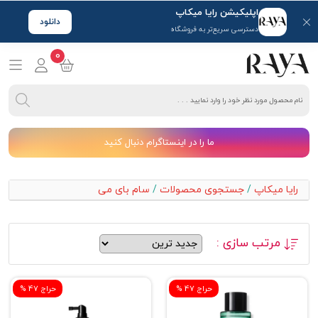
اپلیکیشن رایا میکاپ
دانلود
دسترسی سریع‌تر به فروشگاه
0
ما را در اینستاگرام دنبال کنید
رایا میکاپ
/
جستجوی محصولات
/
سام بای می
مرتب سازی :
% حراج 47
% حراج 47