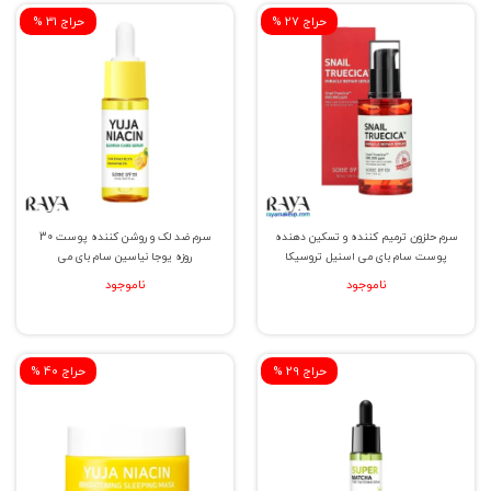
% حراج 27
% حراج 31
سرم حلزون ترمیم کننده و تسکین دهنده
سرم ضد لک و روشن کننده پوست 30
پوست سام بای می اسنیل تروسیکا
روزه یوجا نیاسین سام بای می
ناموجود
ناموجود
% حراج 29
% حراج 40