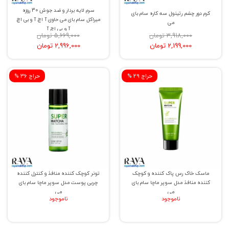
سرم لایه بردار و ضد جوش 30 روزه
کرم دور چشم رتینول سه کاره سام بای
میراکل سام بای می حاوی آ اچ آ و بی اچ
می
آ و پی اچ آ
3,918,000 تومان
5,669,000 تومان
2,199,000 تومان
2,996,000 تومان
% حراج 29
% حراج 36
ماسک خاک رس پاک کننده و کوچک
تونر کوچک کننده منافذ و کنترل کننده
کننده منافذ مدل سوپر ماچا سام بای
چربی پوست مدل سوپر ماچا سام بای
می
می
ناموجود
ناموجود