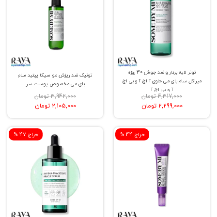
تونر لایه بردار و ضد جوش 30 روزه
تونیک ضد ریزش مو سیکا پپتید سام
میراکل سام بای می حاوی آ اچ آ و بی اچ
بای می مخصوص پوست سر
آ و پی اچ آ
4,317,000 تومان
3,942,000 تومان
2,299,000 تومان
2,105,000 تومان
% حراج 44
% حراج 47