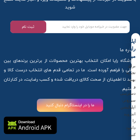
شوید
ثبت نام
اپلیکیشن
رایا
درباره ما
میکاپ
فروشگاه رایا امکان انتخاب بهترین محصولات از برترین برندهای بین
برای
المللی را فراهم آورده است. ما در تمامی قدم های انتخاب درست کالا و
تجربه
خرید تا اطمینان از صحت کالای دریافت شده و کسب رضایت، در کنارتان
بهتر
و
هستیم.
دسترسی
سریع‌تر،
ما را در اینستاگرام دنبال کنید
اپلیکیشن
اندروید
را
دانلود
کنید.