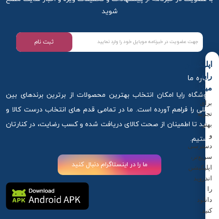
شوید
ثبت نام
اپلیکیشن
رایا
درباره ما
میکاپ
فروشگاه رایا امکان انتخاب بهترین محصولات از برترین برندهای بین
برای
المللی را فراهم آورده است. ما در تمامی قدم های انتخاب درست کالا و
تجربه
خرید تا اطمینان از صحت کالای دریافت شده و کسب رضایت، در کنارتان
بهتر
و
هستیم.
دسترسی
سریع‌تر،
ما را در اینستاگرام دنبال کنید
اپلیکیشن
اندروید
را
دانلود
کنید.