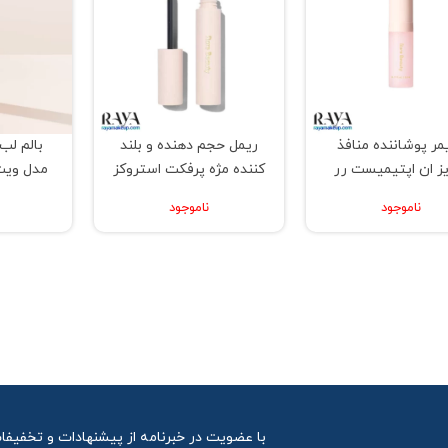
یمر پوشاننده منافذ
ریمل حجم دهنده و بلند
بالم لب
یز ان اپتیمیست رر
کننده مژه پرفکت استروکز
مدل ویت
بیوتی
یونیورسال رر بیوتی
ناموجود
ناموجود
 آرایشی سلنا گومز
سل
با عضویت در خبرنامه از پیشنهادات و تخفیفا