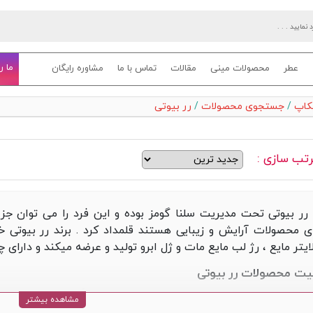
ما ر
عطر
محصولات مینی
مقالات
تماس با ما
مشاوره رایگان
یکاپ
/
جستجوی محصولات
/
رر بیوتی
تب سازی :
 رر بیوتی تحت مدیریت سلنا گومز بوده و این فرد را می توان جز
ی محصولات آرایش و زیبایی هستند قلمداد کرد . برند رر بیوتی 
ایتر مایع ، رژ لب مایع مات و ژل ابرو تولید و عرضه میکند و دارا
یت محصولات رر بیوتی
ه بر کییفیت مرغوب محصولات این برند، سلنا گومز سعی داشته ک
مشاهده بیشتر
د و از طراحان و تولید کنندگان شرکت خود خواسته است که زیبایی را 