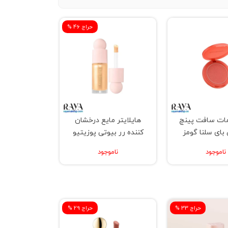
% حراج 46
مات سافت پینچ
هایلایتر مایع درخشان
 بای سلنا گومز
کننده رر بیوتی پوزیتیو
لایت
ناموجود
ناموجود
% حراج 33
% حراج 29