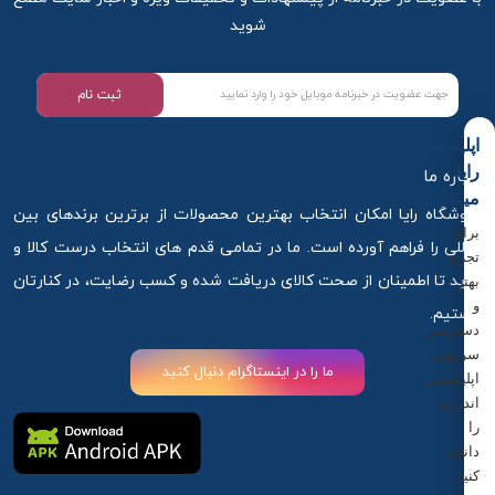
شوید
ثبت نام
اپلیکیشن
رایا
درباره ما
میکاپ
فروشگاه رایا امکان انتخاب بهترین محصولات از برترین برندهای بین
برای
المللی را فراهم آورده است. ما در تمامی قدم های انتخاب درست کالا و
تجربه
خرید تا اطمینان از صحت کالای دریافت شده و کسب رضایت، در کنارتان
بهتر
و
هستیم.
دسترسی
سریع‌تر،
ما را در اینستاگرام دنبال کنید
اپلیکیشن
اندروید
را
دانلود
کنید.