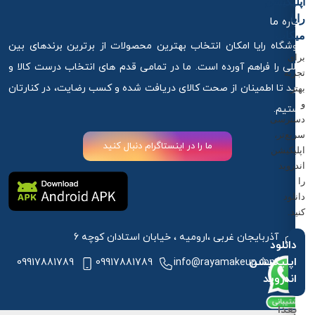
اپلیکیشن
رایا
درباره ما
میکاپ
فروشگاه رایا امکان انتخاب بهترین محصولات از برترین برندهای بین
برای
المللی را فراهم آورده است. ما در تمامی قدم های انتخاب درست کالا و
تجربه
خرید تا اطمینان از صحت کالای دریافت شده و کسب رضایت، در کنارتان
بهتر
و
هستیم.
دسترسی
سریع‌تر،
ما را در اینستاگرام دنبال کنید
اپلیکیشن
اندروید
را
دانلود
کنید.
آذربایجان غربی ،ارومیه ، خیابان استادان کوچه 6
دانلود
اپلیکیشن
09917881789
09917881789
info@rayamakeup.com
اندروید
بعدا