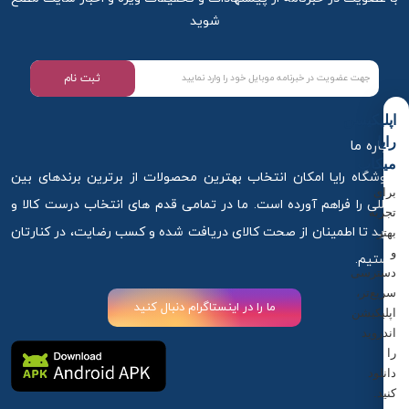
شوید
ثبت نام
اپلیکیشن
رایا
درباره ما
میکاپ
فروشگاه رایا امکان انتخاب بهترین محصولات از برترین برندهای بین
برای
المللی را فراهم آورده است. ما در تمامی قدم های انتخاب درست کالا و
تجربه
خرید تا اطمینان از صحت کالای دریافت شده و کسب رضایت، در کنارتان
بهتر
و
هستیم.
دسترسی
سریع‌تر،
ما را در اینستاگرام دنبال کنید
اپلیکیشن
اندروید
را
دانلود
کنید.