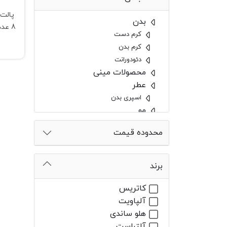
پالت
بدن
کرم دست
کرم بدن
دئودورانت
محصولات مینی
عطر
اسپری بدن
مو
رنگ مو بیول
محدوده قیمت
کرم مو
اسپری مو
شامپو
برند
ماسک مو
تقویت مو
کاتریس
روغن مو
آلپاویت
آرایشی
هلو ساندی
ابزار آرایش
آلتراست