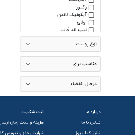
لاک ناخن
وکتور
تراش
آیکونیک لاندن
چسب مژه
اولای
کیف آرایش
نیپ اند فاب
اسپانچ
راجر اند گالت
نوع پوست
براش
بردوس
سوهان
گلاسیر
ابرو
وستمن آتلیه
مناسب برای
مداد ابرو
راک
ژل ابرو
لالس
ریمل ابرو
دنسا میریکس بیوتی
درحال انقضاء
پماد ابرو
کلی د پاو بیوتی
لب
دکتر لوی
مداد لب
آنسکین
لیپگلاس
درباره ما
ثبت شکایات
لایکد
رژ لب
اسکین 1004
تماس با ما
هزینه و مدت زمان ارسال
چشم
هادا لابو توکیو
شارژ کیف پول
شرایط ارجاع و تعویض کال
کانسیلر