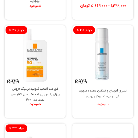
SPF50+
1,399,000 - 5,669,000 تومان
ناموجود
% حراج 48
% حراج 30
کرم ضد آفتاب فلویید بی رنگ لاروش
اسپری آبرسان و تسکین دهنده صورت
پوزای با اس پی اف 50+ مدل آنتلیوس
فیس میست لاروش پوزای
یووی مون 400
ناموجود
ناموجود
% حراج 33