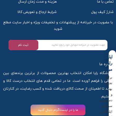
تماس با ما
هزینه و مدت زمان ارسال
شارژ کیف پول
شرایط ارجاع و تعویض کالا
با عضویت در خبرنامه از پیشنهادات و تخفیفات ویژه و اخبار سایت مطلع
شوید
ثبت نام
اپلیکیشن
رایا
درباره ما
میکاپ
فروشگاه رایا امکان انتخاب بهترین محصولات از برترین برندهای بین
برای
المللی را فراهم آورده است. ما در تمامی قدم های انتخاب درست کالا و
تجربه
خرید تا اطمینان از صحت کالای دریافت شده و کسب رضایت، در کنارتان
بهتر
و
هستیم.
دسترسی
سریع‌تر،
ما را در اینستاگرام دنبال کنید
اپلیکیشن