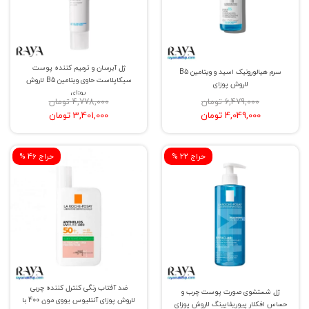
ژل آبرسان و ترمیم کننده پوست
سرم هیالورونیک اسید و ویتامین B5
سیکاپلاست حاوی ویتامین B5 لاروش
لاروش پوزای
پوزای
6,479,000 تومان
4,778,000 تومان
4,049,000 تومان
3,401,000 تومان
% حراج 22
% حراج 46
ضد آفتاب رنگی کنترل کننده چربی
ژل شستشوی صورت پوست چرب و
لاروش پوزای آنتلیوس یووی مون 400 با
حساس افکلار پیوریفایینگ لاروش پوزای