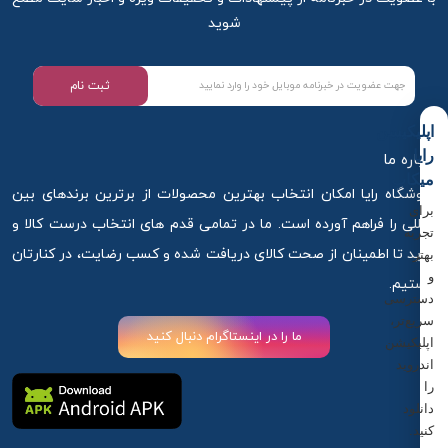
شوید
ثبت نام
اپلیکیشن
رایا
درباره ما
میکاپ
فروشگاه رایا امکان انتخاب بهترین محصولات از برترین برندهای بین
برای
المللی را فراهم آورده است. ما در تمامی قدم های انتخاب درست کالا و
تجربه
خرید تا اطمینان از صحت کالای دریافت شده و کسب رضایت، در کنارتان
بهتر
و
هستیم.
دسترسی
سریع‌تر،
ما را در اینستاگرام دنبال کنید
اپلیکیشن
اندروید
را
دانلود
کنید.