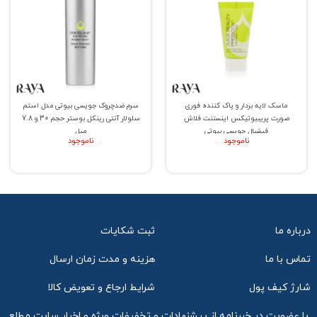
ماسک لایه بردار و پاک کننده فوری
سرم ضدچروک جویسی بیوتی مدل استم
صورت پریبیوتیکس اینستنت فلاش
سلولار آنتی رینکل بوستر حجم 30 و 7.8
فیشیال جویسی بیوتی
میل
ناموجود
ناموجود
درباره ما
ثبت شکایات
تماس با ما
هزینه و مدت زمان ارسال
شارژ کیف پول
شرایط ارجاع و تعویض کالا
با عضویت در خبرنامه از پیشنهادات و تخفیفات ویژه و اخبار سایت مطلع