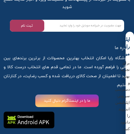
شوید
ثبت نام
اپلیکیشن
رایا
درباره ما
میکاپ
فروشگاه رایا امکان انتخاب بهترین محصولات از برترین برندهای بین
برای
المللی را فراهم آورده است. ما در تمامی قدم های انتخاب درست کالا و
تجربه
خرید تا اطمینان از صحت کالای دریافت شده و کسب رضایت، در کنارتان
بهتر
و
هستیم.
دسترسی
سریع‌تر،
ما را در اینستاگرام دنبال کنید
اپلیکیشن
اندروید
را
دانلود
کنید.