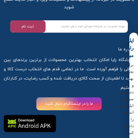
شوید
ثبت نام
اپلیکیشن
رایا
درباره ما
میکاپ
فروشگاه رایا امکان انتخاب بهترین محصولات از برترین برندهای بین
برای
المللی را فراهم آورده است. ما در تمامی قدم های انتخاب درست کالا و
تجربه
خرید تا اطمینان از صحت کالای دریافت شده و کسب رضایت، در کنارتان
بهتر
و
هستیم.
دسترسی
سریع‌تر،
ما را در اینستاگرام دنبال کنید
اپلیکیشن
اندروید
را
دانلود
کنید.