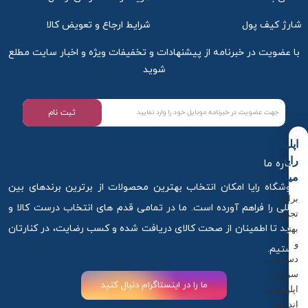
شارژ کیف پول
شرایط ارجاع و تعویض کالا
با عضویت در خبرنامه از پیشنهادات و تخفیفات ویژه و اخبار سایت مطلع
شوید
ثبت نام
اپلیکیشن
رایا
درباره ما
میکاپ
فروشگاه رایا امکان انتخاب بهترین محصولات از برترین برندهای بین
برای
المللی را فراهم آورده است. ما در تمامی قدم های انتخاب درست کالا و
تجربه
خرید تا اطمینان از صحت کالای دریافت شده و کسب رضایت، در کنارتان
بهتر
و
هستیم.
دسترسی
سریع‌تر،
ما را در اینستاگرام دنبال کنید
اپلیکیشن
اندروید