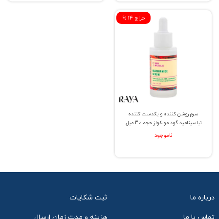
% حراج 14
سرم روشن کننده و یکدست کننده
نیاسینامید گود مولکولز حجم 30 میل
ناموجود
درباره ما
ثبت شکایات
تماس با ما
هزینه و مدت زمان ارسال