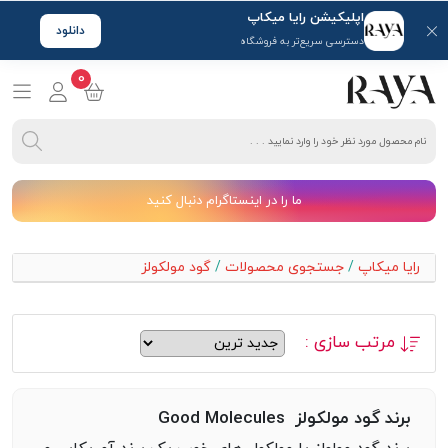
اپلیکیشن رایا میکاپ
دانلود
دسترسی سریع‌تر به فروشگاه
0
ما را در اینستاگرام دنبال کنید
رایا میکاپ
/
جستجوی محصولات
/
گود مولکولز
مرتب سازی :
برند گود مولکولز Good Molecules