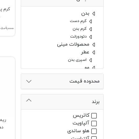
کرم پ
بدن
د
کرم دست
کرم بدن
809,000 تومان
دئودورانت
محصولات مینی
عطر
اسپری بدن
مو
رنگ مو بیول
محدوده قیمت
کرم مو
اسپری مو
شامپو
برند
ماسک مو
تقویت مو
کاتریس
ریمل
روغن مو
آلپاویت
ده
آرایشی
هلو ساندی
اک
ابزار آرایش
آلتراست