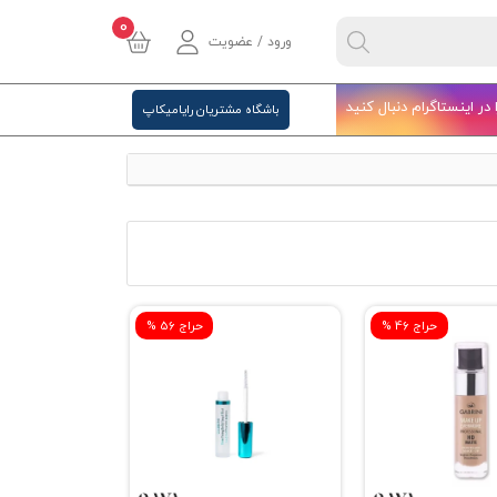
0
ورود / عضویت
ا در اینستاگرام دنبال کنید
باشگاه مشتریان رایامیکاپ
% حراج 46
% حراج 56