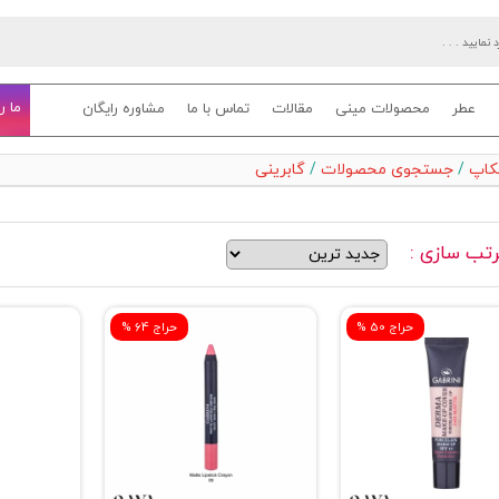
ما ر
عطر
محصولات مینی
مقالات
تماس با ما
مشاوره رایگان
یکاپ
/
جستجوی محصولات
/
گابرینی
تب سازی :
% حراج 50
% حراج 64