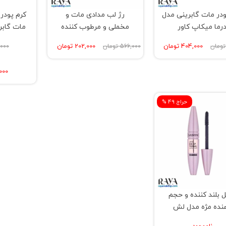
ودر مات گابرینی مدل
رژ لب مدادی مات و
کرم پودر
رما میکاپ کاور
مخملی و مرطوب کننده
مات گابر
گابرینی مدل مت
اورم
404,000 تومان
202,000 تومان
566,000 تومان
52,000
لیپستیک کرایون
6,000
% حراج 49
 بلند کننده و حجم
نده مژه مدل لش
سپشنال گابرینی