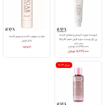
شوینده صورت آبرسان و متعادل کننده
بالم لب مرطوب کننده و ترمیم کننده
پی اچ پوست سویا فرش حجم 50 و 15
شکر فرش
میلی لیتر
8,793,000 تومان
ناموجود
5,669,000 تومان
% حراج 23