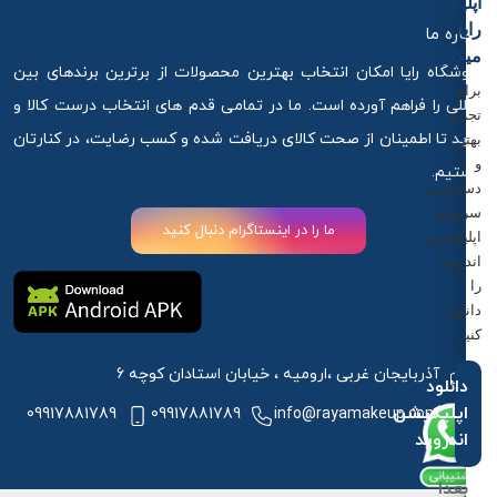
اپلیکیشن
رایا
درباره ما
میکاپ
فروشگاه رایا امکان انتخاب بهترین محصولات از برترین برندهای بین
برای
المللی را فراهم آورده است. ما در تمامی قدم های انتخاب درست کالا و
تجربه
خرید تا اطمینان از صحت کالای دریافت شده و کسب رضایت، در کنارتان
بهتر
و
هستیم.
دسترسی
سریع‌تر،
ما را در اینستاگرام دنبال کنید
اپلیکیشن
اندروید
را
دانلود
کنید.
آذربایجان غربی ،ارومیه ، خیابان استادان کوچه 6
دانلود
اپلیکیشن
09917881789
09917881789
info@rayamakeup.com
اندروید
بعدا