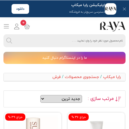
اپلیکیشن رایا میکاپ
دانلود
دسترسی سریع‌تر به فروشگاه
0
ما را در اینستاگرام دنبال کنید
رایا میکاپ
/
جستجوی محصولات
/
فرش
مرتب سازی :
% حراج 36
% حراج 39