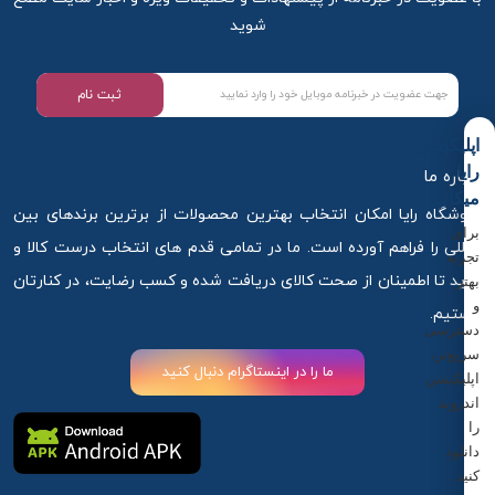
شوید
ثبت نام
اپلیکیشن
رایا
درباره ما
میکاپ
فروشگاه رایا امکان انتخاب بهترین محصولات از برترین برندهای بین
برای
المللی را فراهم آورده است. ما در تمامی قدم های انتخاب درست کالا و
تجربه
خرید تا اطمینان از صحت کالای دریافت شده و کسب رضایت، در کنارتان
بهتر
و
هستیم.
دسترسی
سریع‌تر،
ما را در اینستاگرام دنبال کنید
اپلیکیشن
اندروید
را
دانلود
کنید.