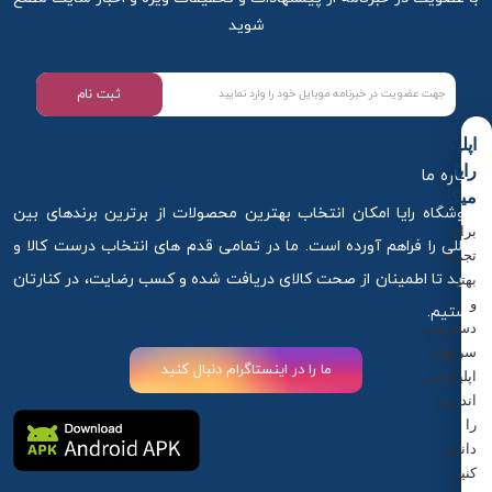
شوید
ثبت نام
اپلیکیشن
رایا
درباره ما
میکاپ
فروشگاه رایا امکان انتخاب بهترین محصولات از برترین برندهای بین
برای
المللی را فراهم آورده است. ما در تمامی قدم های انتخاب درست کالا و
تجربه
خرید تا اطمینان از صحت کالای دریافت شده و کسب رضایت، در کنارتان
بهتر
و
هستیم.
دسترسی
سریع‌تر،
ما را در اینستاگرام دنبال کنید
اپلیکیشن
اندروید
را
دانلود
کنید.