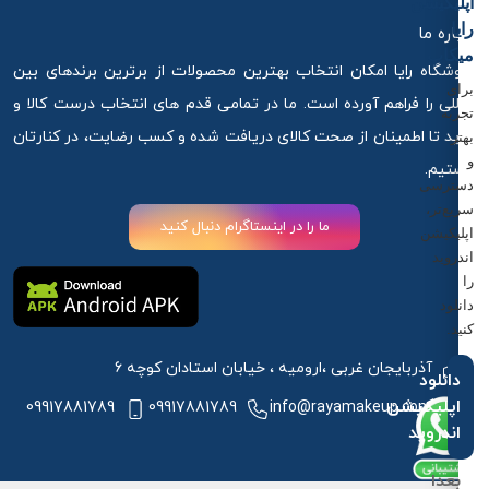
اپلیکیشن
رایا
درباره ما
میکاپ
فروشگاه رایا امکان انتخاب بهترین محصولات از برترین برندهای بین
برای
المللی را فراهم آورده است. ما در تمامی قدم های انتخاب درست کالا و
تجربه
خرید تا اطمینان از صحت کالای دریافت شده و کسب رضایت، در کنارتان
بهتر
و
هستیم.
دسترسی
سریع‌تر،
ما را در اینستاگرام دنبال کنید
اپلیکیشن
اندروید
را
دانلود
کنید.
آذربایجان غربی ،ارومیه ، خیابان استادان کوچه 6
دانلود
اپلیکیشن
09917881789
09917881789
info@rayamakeup.com
اندروید
بعدا