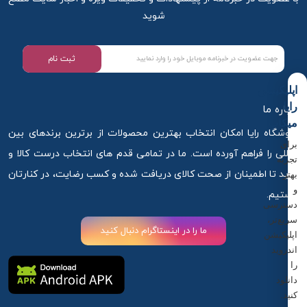
شوید
ثبت نام
اپلیکیشن
رایا
درباره ما
میکاپ
فروشگاه رایا امکان انتخاب بهترین محصولات از برترین برندهای بین
برای
المللی را فراهم آورده است. ما در تمامی قدم های انتخاب درست کالا و
تجربه
خرید تا اطمینان از صحت کالای دریافت شده و کسب رضایت، در کنارتان
بهتر
و
هستیم.
دسترسی
سریع‌تر،
ما را در اینستاگرام دنبال کنید
اپلیکیشن
اندروید
را
دانلود
کنید.