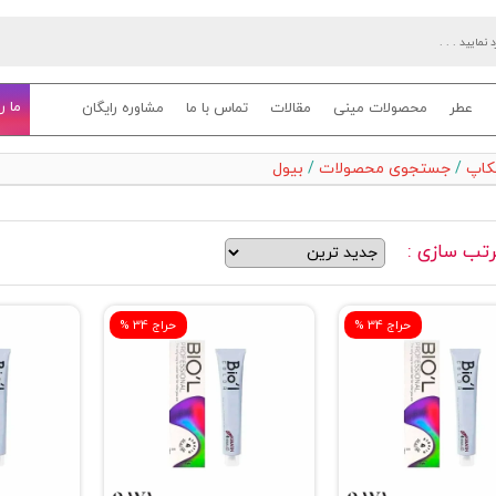
ما ر
عطر
محصولات مینی
مقالات
تماس با ما
مشاوره رایگان
یکاپ
/
جستجوی محصولات
/
بیول
تب سازی :
% حراج 34
% حراج 34