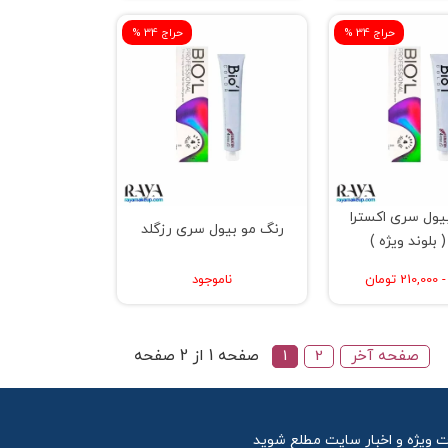
% حراج 34
% حراج 34
یول سری اکسترا
رنگ مو بیول سری رزگلد
( بلوند ویژه )
ناموجود
صفحه 1 از 2 صفحه
صفحه آخر
2
1
ت ویژه و اخبار سایت مطلع شوید