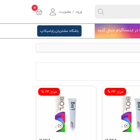
0
ورود / عضویت
ا در اینستاگرام دنبال کنید
باشگاه مشتریان رایامیکاپ
% حراج 34
% حراج 34