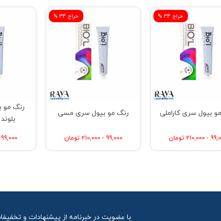
% حراج 34
% حراج 34
رنگ مو ب
و بیول سری کاراملی
رنگ مو بیول سری مسی
بلوند 
 210,000 تومان
99,000 - 210,000 تومان
99,000 - 210,000 تومان
با عضویت در خبرنامه از پیشنهادات و تخفیفا