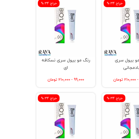
% حراج 34
% حراج 34
و بیول سری
رنگ مو بیول سری نسکافه
ادمجانی
ای
99,000 - 210,000 تومان
% حراج 34
% حراج 34