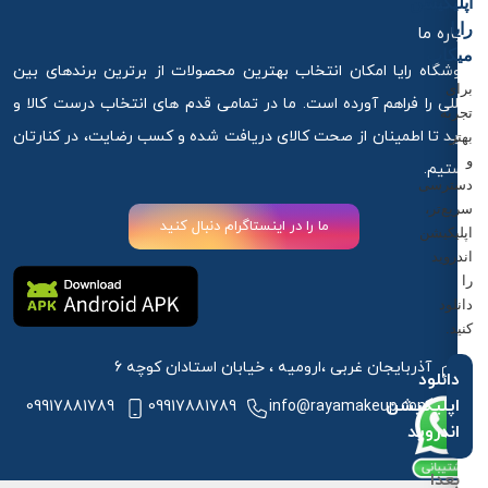
اپلیکیشن
رایا
درباره ما
میکاپ
فروشگاه رایا امکان انتخاب بهترین محصولات از برترین برندهای بین
برای
المللی را فراهم آورده است. ما در تمامی قدم های انتخاب درست کالا و
تجربه
خرید تا اطمینان از صحت کالای دریافت شده و کسب رضایت، در کنارتان
بهتر
و
هستیم.
دسترسی
سریع‌تر،
ما را در اینستاگرام دنبال کنید
اپلیکیشن
اندروید
را
دانلود
کنید.
آذربایجان غربی ،ارومیه ، خیابان استادان کوچه 6
دانلود
اپلیکیشن
09917881789
09917881789
info@rayamakeup.com
اندروید
بعدا