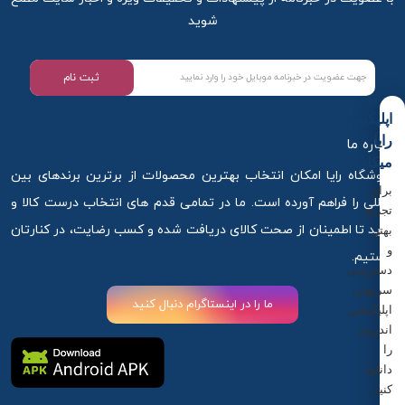
شوید
ثبت نام
اپلیکیشن
رایا
درباره ما
میکاپ
فروشگاه رایا امکان انتخاب بهترین محصولات از برترین برندهای بین
برای
المللی را فراهم آورده است. ما در تمامی قدم های انتخاب درست کالا و
تجربه
خرید تا اطمینان از صحت کالای دریافت شده و کسب رضایت، در کنارتان
بهتر
و
هستیم.
دسترسی
سریع‌تر،
ما را در اینستاگرام دنبال کنید
اپلیکیشن
اندروید
را
دانلود
کنید.