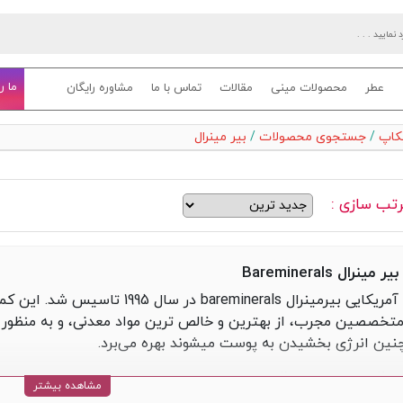
ما ر
عطر
محصولات مینی
مقالات
تماس با ما
مشاوره رایگان
یکاپ
/
جستجوی محصولات
/
بیر مینرال
تب سازی :
ر مینرال Bareminerals
برند آمریکایی بیرمینرال eminerals
متخصصین مجرب، از بهترین و خالص ترین مواد معدنی، و به منظور ا
ین انرژی بخشیدن به پوست میشوند بهره می‌برد.
لات برند بیرمینرالز
مشاهده بیشتر