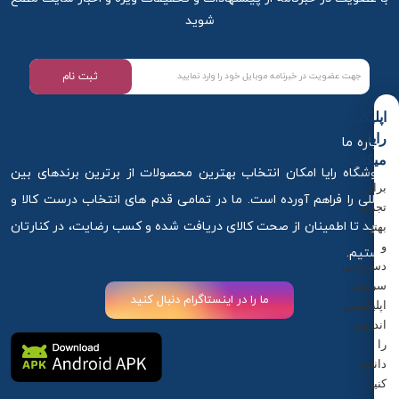
شوید
ثبت نام
اپلیکیشن
رایا
درباره ما
میکاپ
فروشگاه رایا امکان انتخاب بهترین محصولات از برترین برندهای بین
برای
المللی را فراهم آورده است. ما در تمامی قدم های انتخاب درست کالا و
تجربه
خرید تا اطمینان از صحت کالای دریافت شده و کسب رضایت، در کنارتان
بهتر
و
هستیم.
دسترسی
سریع‌تر،
ما را در اینستاگرام دنبال کنید
اپلیکیشن
اندروید
را
دانلود
کنید.