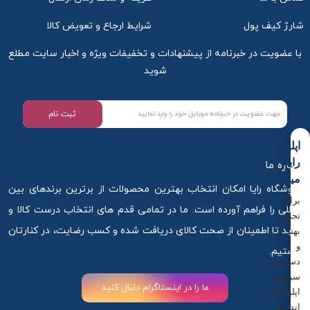
شارژ کیف پول
شرایط ارجاع و تعویض کالا
با عضویت در خبرنامه از پیشنهادات و تخفیفات ویژه و اخبار سایت مطلع
شوید
ثبت نام
اپلیکیشن
رایا
درباره ما
میکاپ
فروشگاه رایا امکان انتخاب بهترین محصولات از برترین برندهای بین
برای
المللی را فراهم آورده است. ما در تمامی قدم های انتخاب درست کالا و
تجربه
خرید تا اطمینان از صحت کالای دریافت شده و کسب رضایت، در کنارتان
بهتر
و
هستیم.
دسترسی
سریع‌تر،
ما را در اینستاگرام دنبال کنید
اپلیکیشن
اندروید