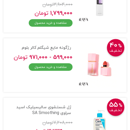
3,904,000
تومان
1,799,000
تومان
مشاهده و خرید محصول
40
%
رژگونه مایع شیگلم کالر بلوم
تخـفیـف
599,000 - 971,000
تومان
مشاهده و خرید محصول
55
%
ژل شستشوی سالیسیلیک اسید
تخـفیـف
سراوی SA Smoothing
7,208,000
تومان