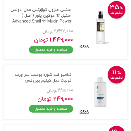
35
%
اسنس حلزون کوزارکس مدل ادونس
تخـفیـف
اسنیل 96 موکین پاور ( اصل )
Advanced Snail 96 Mucin Power
2,237,000
تومان
1,449,000
تومان
مشاهده و خرید محصول
11
%
شامپو ضد شوره پوست سر چرب
تخـفیـف
فولیکا مدل کیلیم پیروکس
280,000
تومان
249,000
تومان
مشاهده و خرید محصول