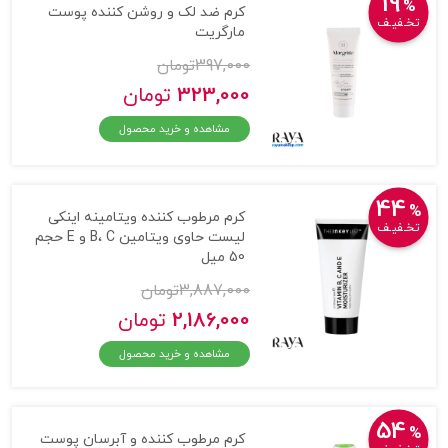
19
%
کرم ضد لک و روشن کننده پوست
تخـفیـف
مارگریت
397,000
تومان
323,000
تومان
مشاهده و خرید محصول
44
%
کرم مرطوب کننده ویتامینه اینکی
تخـفیـف
لیست حاوی ویتامین B، C و E حجم
50 میل
3,887,000
تومان
2,186,000
تومان
مشاهده و خرید محصول
54
%
کرم مرطوب کننده و آبرسان پوست