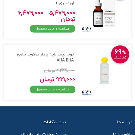
اوردینری )
5,479,000 - 6,479,000
تومان
مشاهده و خرید محصول
69
%
تونر لیمو لایه بردار توکوبو حاوی
تخـفیـف
AHA BHA
3,249,000
تومان
999,000
تومان
مشاهده و خرید محصول
درباره ما
ثبت شکایات
تماس با ما
هزینه و مدت زمان ارسال