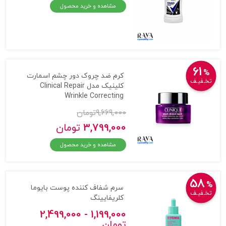
مشاهده و خرید محصول
61
%
کرم ضد چروک دور چشم اسمارت
تخـفیـف
کلینیک مدل Clinical Repair
Wrinkle Correcting
9,669,000
تومان
3,799,000
تومان
مشاهده و خرید محصول
58
%
سرم شفاف کننده پوست بایوما
تخـفیـف
کلریفایینگ
1,199,000 - 2,499,000
تومان