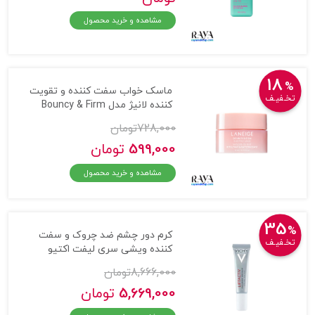
مشاهده و خرید محصول
18
%
ماسک خواب سفت کننده و تقویت
تخـفیـف
کننده لانیژ مدل Bouncy & Firm
728,000
تومان
599,000
تومان
مشاهده و خرید محصول
35
%
کرم دور چشم ضد چروک و سفت
تخـفیـف
کننده ویشی سری لیفت اکتیو
8,666,000
تومان
5,669,000
تومان