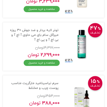
3,239,000
تومان
مشاهده و خرید محصول
47
%
تونر لایه بردار و ضد جوش 30 روزه
تخـفیـف
میراکل سام بای می حاوی آ اچ آ و
بی اچ آ و پی اچ آ
4,317,000
تومان
2,299,000
تومان
مشاهده و خرید محصول
15
%
سرم نیاسینامید مارگریت مناسب
تخـفیـف
پوست چرب و مختلط
454,000
تومان
388,000
تومان