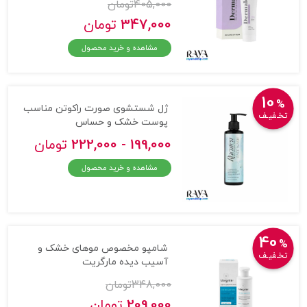
405,000
تومان
347,000
تومان
مشاهده و خرید محصول
10
%
ژل شستشوی صورت راکوتن مناسب
تخـفیـف
پوست خشک و حساس
199,000 - 222,000
تومان
مشاهده و خرید محصول
40
%
شامپو مخصوص موهای خشک و
تخـفیـف
آسیب دیده مارگریت
348,000
تومان
209,000
تومان