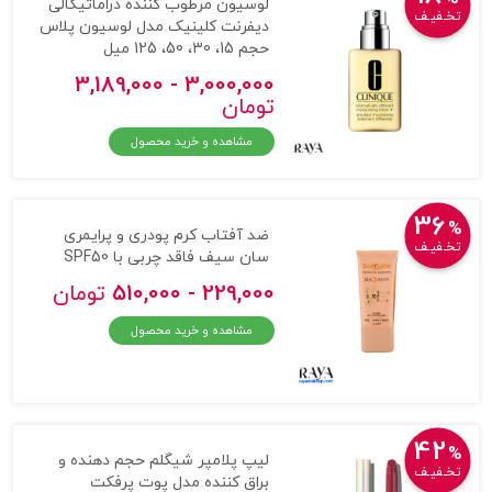
لوسیون مرطوب کننده دراماتیکالی
تخـفیـف
دیفرنت کلینیک مدل لوسیون پلاس
حجم 15، 30، 50، 125 میل
3,000,000 - 3,189,000
تومان
مشاهده و خرید محصول
36
%
ضد آفتاب کرم پودری و پرایمری
تخـفیـف
سان سیف فاقد چربی با SPF50
229,000 - 510,000
تومان
مشاهده و خرید محصول
42
%
لیپ پلامپر شیگلم حجم دهنده و
تخـفیـف
براق کننده مدل پوت پرفکت