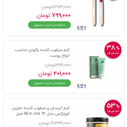
1,373,000
تومان
799,000
تومان
مشاهده و خرید محصول
38
%
کرم مرطوب کننده راکوتن مناسب
تخـفیـف
انواع پوست
322,000
تومان
201,000
تومان
مشاهده و خرید محصول
53
%
کرم آبرسان و مرطوب کننده حلزون
تخـفیـف
کوزارکس مدل 92 All in one اصل
3,432,000 تومان