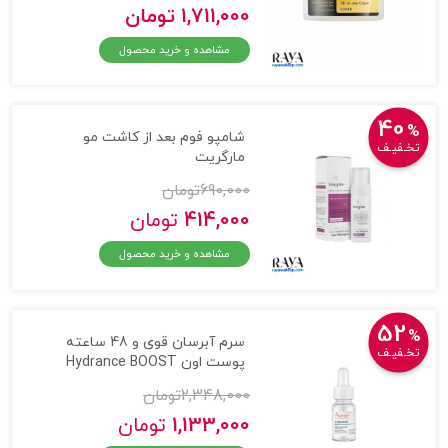
1,711,000 تومان
مشاهده و خرید محصول
40
%
شامپو فوم بعد از کاشت مو
تخـفیـف
مارگریت
690,000
تومان
414,000
تومان
مشاهده و خرید محصول
52
%
سرم آبرسان قوی و 48 ساعته
تخـفیـف
پوست اون Hydrance BOOST
2,348,000
تومان
1,133,000
تومان