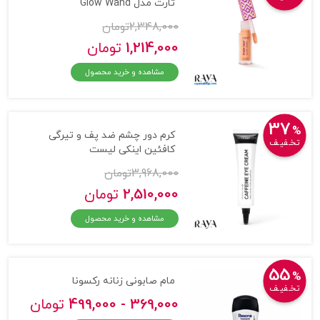
تارت مدل Glow Wand
2,348,000
تومان
1,214,000
تومان
مشاهده و خرید محصول
37
%
کرم دور چشم ضد پف و تیرگی
تخـفیـف
کافئین اینکی لیست
3,968,000
تومان
2,510,000
تومان
مشاهده و خرید محصول
55
%
مام صابونی زنانه رکسونا
تخـفیـف
369,000 - 499,000
تومان