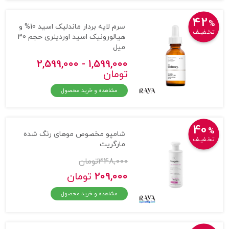
42
%
سرم لایه بردار ماندلیک اسید 10% و
تخـفیـف
هیالورونیک اسید اوردینری حجم 30
میل
1,599,000 - 2,599,000
تومان
مشاهده و خرید محصول
40
%
شامپو مخصوص موهای رنگ شده
تخـفیـف
مارگریت
348,000
تومان
209,000
تومان
مشاهده و خرید محصول