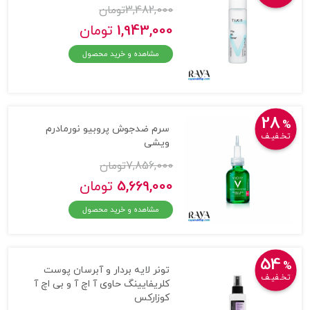
3,482,000
تومان
1,943,000
تومان
مشاهده و خرید محصول
28
%
سرم ضدجوش پروبیو نورمادرم
تخـفیـف
ویشی
7,856,000
تومان
5,669,000
تومان
مشاهده و خرید محصول
54
%
تونر لایه بردار و آبرسان پوست
تخـفیـف
کلریفایینگ حاوی آ اچ آ و بی اچ آ
کوزارکس