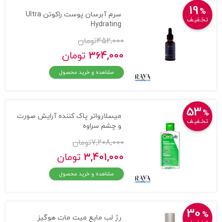
19
%
سرم آبرسان پوست راکوتن Ultra
تخـفیـف
Hydrating
452,000
تومان
364,000
تومان
مشاهده و خرید محصول
53
%
میسلارواتر پاک کننده آرایش صورت
تخـفیـف
و چشم سراوه
7,208,000
تومان
3,401,000
تومان
مشاهده و خرید محصول
30
%
رژ لب مایع میت مات هوگیز