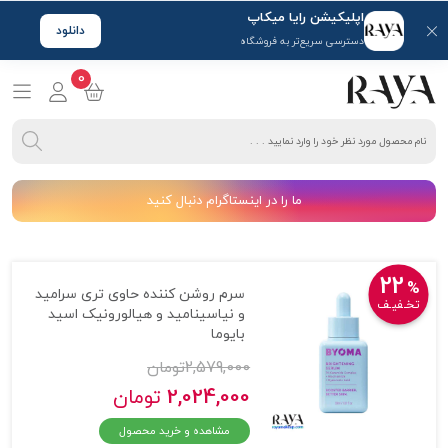
اپلیکیشن رایا میکاپ
دانلود
دسترسی سریع‌تر به فروشگاه
0
ما را در اینستاگرام دنبال کنید
22
%
سرم روشن کننده حاوی تری سرامید
تخـفیـف
و نیاسینامید و هیالورونیک اسید
بایوما
2,579,000
تومان
2,024,000
تومان
مشاهده و خرید محصول