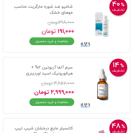
40
%
شامپو ضد شوره مارگریت مناسب
تخـفیـف
موهای خشک
318,000
تومان
191,000
تومان
مشاهده و خرید محصول
14
%
سرم آلفا آربوتین 2% +
تخـفیـف
هیالورونیک اسید اوردینری
3,657,000 تومان
2,999,000 تومان
مشاهده و خرید محصول
48
%
کانسیلر مایع درخشان شیپ تیپ
تخـفیـف