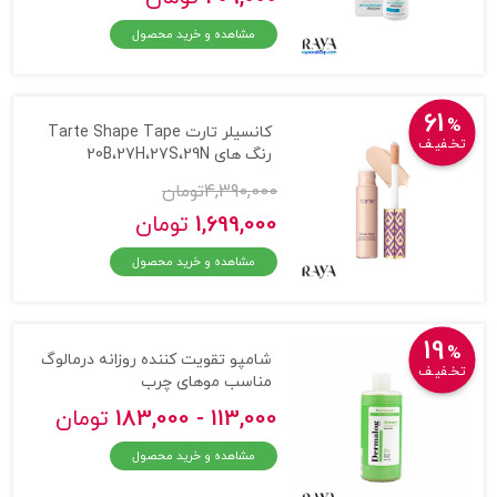
مشاهده و خرید محصول
61
%
کانسیلر تارت Tarte Shape Tape
تخـفیـف
رنگ های 20B،27H،27S،29N
4,390,000
تومان
1,699,000
تومان
مشاهده و خرید محصول
19
%
شامپو تقویت کننده روزانه درمالوگ
تخـفیـف
مناسب موهای چرب
113,000 - 183,000
تومان
مشاهده و خرید محصول