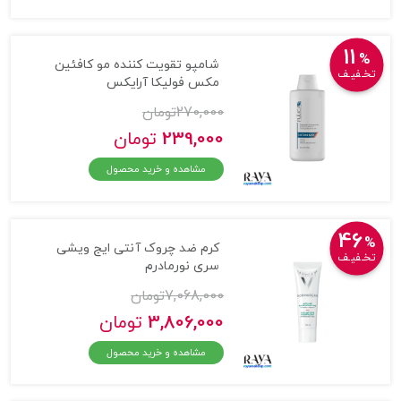
11
%
شامپو تقویت کننده مو کافئین
تخـفیـف
مکس فولیکا آرایکس
270,000
تومان
239,000
تومان
مشاهده و خرید محصول
46
%
کرم ضد چروک آنتی ایج ویشی
تخـفیـف
سری نورمادرم
7,068,000
تومان
3,806,000
تومان
مشاهده و خرید محصول