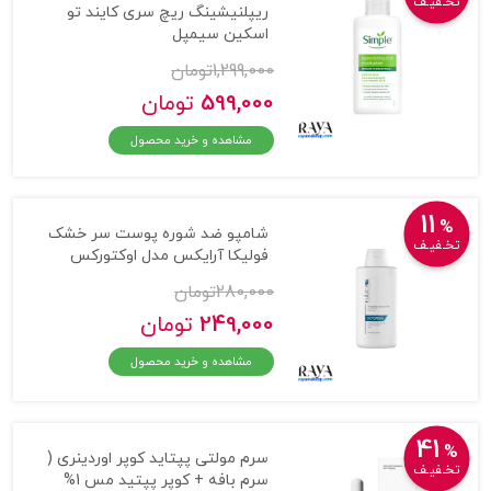
تخـفیـف
ریپلنیشینگ ریچ سری کایند تو
اسکین سیمپل
1,299,000
تومان
599,000
تومان
مشاهده و خرید محصول
11
%
شامپو ضد شوره پوست سر خشک
تخـفیـف
فولیکا آرایکس مدل اوکتورکس
280,000
تومان
249,000
تومان
مشاهده و خرید محصول
41
%
سرم مولتی پپتاید کوپر اوردینری (
تخـفیـف
سرم بافه + کوپر پپتید مس 1%