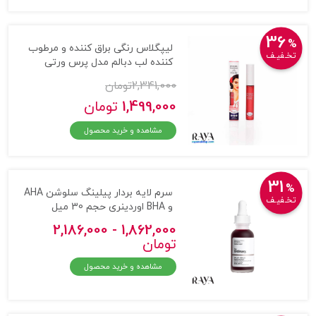
36
%
لیپگلاس رنگی براق کننده و مرطوب
تخـفیـف
کننده لب دبالم مدل پرس ورتی
2,341,000
تومان
1,499,000
تومان
مشاهده و خرید محصول
31
%
سرم لایه بردار پیلینگ سلوشن AHA
تخـفیـف
و BHA اوردینری حجم 30 میل
1,862,000 - 2,186,000
تومان
مشاهده و خرید محصول