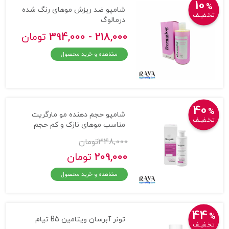
10
%
شامپو ضد ریزش موهای رنگ شده
تخـفیـف
درمالوگ
218,000 - 394,000
تومان
مشاهده و خرید محصول
40
%
شامپو حجم دهنده مو مارگریت
تخـفیـف
مناسب موهای نازک و کم حجم
348,000
تومان
209,000
تومان
مشاهده و خرید محصول
44
%
تونر آبرسان ویتامین B5 تیام
تخـفیـف