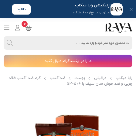
اپلیکیشن رایا میکاپ
دانلود
دسترسی سریع‌تر به فروشگاه
0
ما را در اینستاگرام دنبال کنید
رایا میکاپ
مراقبتی
پوست
ضدآفتاب
کرم ضد آفتاب فاقد
چربی و ضد جوش سان سیف با +SPF50