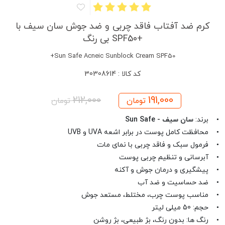
کرم ضد آفتاب فاقد چربی و ضد جوش سان سیف با
+SPF50 بی رنگ
Sun Safe Acneic Sunblock Cream SPF50+
کد کالا : 30308614
212,000
191,000
تومان
تومان
• برند:
سان سیف - Sun Safe
• محافظت کامل پوست در برابر اشعه UVA و UVB
• فرمول سبک و فاقد چربی با نمای مات
• آبرسانی و تنظیم چربی پوست
• پیشگیری و درمان جوش و آکنه
• ضد حساسیت و ضد آب
• مناسب پوست چرب، مختلط، مستعد جوش
• حجم: 50 میلی لیتر
• رنگ ها: بدون رنگ، بژ طبیعی، بژ روشن