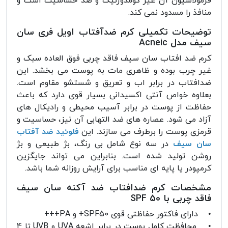
فرمولاسیون آن غیر کومدوژنیک و ضد حساسیت است و
منافذ را مسدود نمی کند.
توضیحات تکمیلی کرم ضدآفتاب اویل فری سان
سیف مدل Acneic
کرم ضد افتاب سان سیف فاقد چربی فوق العاده سبک و
غیر چرب بوده و ظاهری مات به پوست می بخشد. این
ضدافتاب در برابر اب و تعریق و شستشو مقاوم است.
بعلاوه خواص آنتی اکسیدانی بسیار قوی دارد که باعث
حفاظت از پوست در برابر آسیب محیطی و رادیکال های
آزاد می شود. عصاره های ضد التهابی آن نیز، حساسیت و
قرمزی پوست را برطرف می سازند. این
فلوئید ضد آفتاب
سان سیف
در سه نوع شامل بی رنگ، بژ طبیعی و بژ
روشن تولید شده است. بنابراین می تواند جایگزین
کرمپودر یا پایه ای مناسب برای آرایش روزانه شما باشد.
مشخصات کرم ضدافتاب ضد آکنه سان سیف
فاقد چربی با SPF 50
• دارای فاکتور حفاظتی قوی SPF50+ و PA+++
• محافظت کامل پوست در برابر اشعه UVA و UVB تا 4