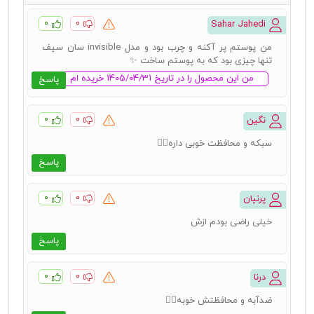
۰
۰
Sahar Jahedi
من پوستم پر آکنه و چرب بود و مدل invisible سان سیف
تنها چیزی بود که به پوستم ساخت ✨️
من این محصول را در تاریخ 1405/04/31 خریده ام
پاسخ
۰
۰
نگین
سبکه و محافظت خوبی داره👍🏻
پاسخ
۰
۰
پرنیان
خیلی راضی بودم ازش
پاسخ
۰
۰
درنا
ضدآبه و محافظتش خوبه👌🏻