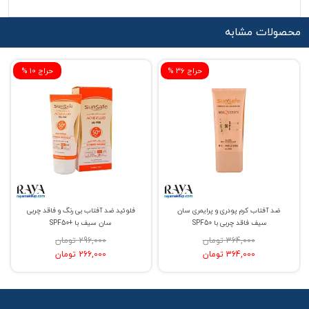
محصولات مشابه
% حراج 36
% حراج 10
ضد آفتاب کرم پودری و پرایمری سان
فلوئید ضد آفتاب بی رنگ و فاقد چربی
سیف فاقد چربی با SPF50
سان سیف با +SPF50
364,000 تومان
296,000 تومان
364,000 تومان
266,000 تومان