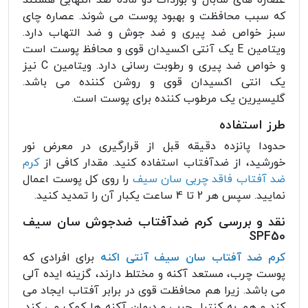
عصاره های سابال و بورداک دو ماده ضد التهابی هستند
که سبب محافظت و بهبود پوست می شوند. عصاره چای
سبز خواص ضد پیری و ضد جوش و ضد التهاب دارد.
ویتامین E یک آنتی اکسیدان قوی و محافظ پوست است
و خواص ضد پیری و رطوبت رسانی دارد. ویتامین C نیز
یک انتی اکسیدان قوی و روشن کننده می باشد.
گلیسیرین یک مرطوب کننده برای پوست است.
طرز استفاده
حدودا پانزده دقیقه قبل از قرارگیری در معرض نور
خورشید، از ضدآفتاب استفاده کنید. مقدار کافی از
کرم
ضد آفتاب فاقد چربی سان سیف
را روی کل پوست اعمال
نمایید. سپس هر 2 تا 4 ساعت یکبار آن را تمدید کنید.
نقد و بررسی کرم ضدآفتاب ضدجوش سان سیف
SPF50
کرم ضد آفتاب سان سیف آنتی اکنه
برای افرادی که
پوست چرب، مستعد آکنه و مختلط دارند، گزینه ایده آلی
می باشد. زیرا هم محافظت قوی در برابر آفتاب ایجاد می
کند و هم به کنترل چربی و درمان آکنه ها کمک می کند.