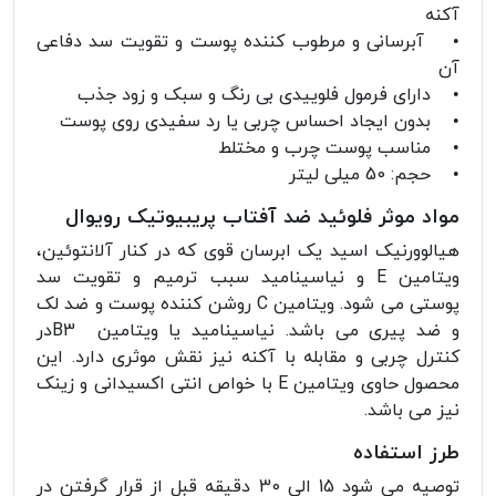
آکنه
• آبرسانی و مرطوب کننده پوست و تقویت سد دفاعی
آن
• دارای فرمول فلوییدی بی رنگ و سبک و زود جذب
• بدون ایجاد احساس چربی یا رد سفیدی روی پوست
• مناسب پوست چرب و مختلط
• حجم: 50 میلی لیتر
مواد موثر فلوئید ضد آفتاب پریبیوتیک رویوال
هیالوورنیک اسید یک ابرسان قوی که در کنار آلانتوئین،
ویتامین E و نیاسینامید سبب ترمیم و تقویت سد
پوستی می شود. ویتامین C روشن کننده پوست و ضد لک
و ضد پیری می باشد. نیاسینامید یا ویتامین B3در
کنترل چربی و مقابله با آکنه نیز نقش موثری دارد. این
محصول حاوی ویتامین E با خواص انتی اکسیدانی و زینک
نیز می باشد.
طرز استفاده
توصیه می شود 15 الی 30 دقیقه قبل از قرار گرفتن در