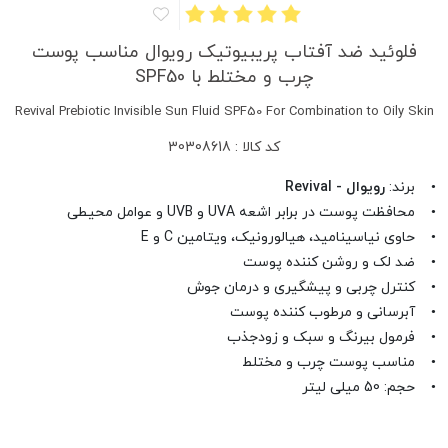
فلوئید ضد آفتاب پریبیوتیک رویوال مناسب پوست
چرب و مختلط با SPF50
Revival Prebiotic Invisible Sun Fluid SPF50 For Combination to Oily Skin
کد کالا : 30308618
• برند:
رویوال - Revival
• محافظت پوست در برابر اشعه UVA و UVB و عوامل محیطی
• حاوی نیاسینامید، هیالورونیک، ویتامین C و E
• ضد لک و روشن کننده پوست
• کنترل چربی و پیشگیری و درمان جوش
• آبرسانی و مرطوب کننده پوست
• فرمول بیرنگ و سبک و زودجذب
• مناسب پوست چرب و مختلط
• حجم: 50 میلی لیتر