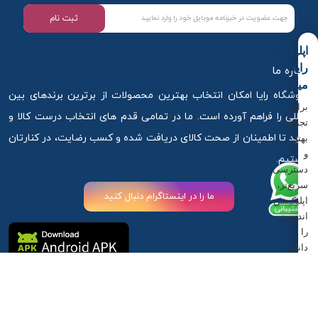
ثبت نام
اپلیکیشن
رایا
درباره ما
میکاپ
فروشگاه رایا امکان انتخاب بهترین محصولات از برترین برندهای بین
برای
المللی را فراهم آورده است. ما در تمامی قدم های انتخاب درست کالا و
تجربه
خرید تا اطمینان از صحت کالای دریافت شده و کسب رضایت، در کنارتان
بهتر
و
هستیم.
دسترسی
سریع‌تر،
ما را در اینستاگرام دنبال کنید
اپلیکیشن
اندروید
را
دانلود
کنید.
آذربایجان غربی ،ارومیه ، خیابان استادان کوچه 6
دانلود
اپلیکیشن
09917881789
09917881789
info@rayamakeup.com