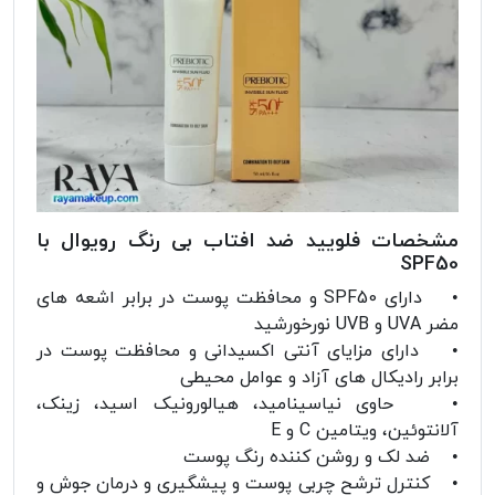
مشخصات فلویید ضد افتاب بی رنگ رویوال با
SPF50
• دارای SPF50 و محافظت پوست در برابر اشعه های
مضر UVA و UVB نورخورشید
• دارای مزایای آنتی اکسیدانی و محافظت پوست در
برابر رادیکال های آزاد و عوامل محیطی
• حاوی نیاسینامید، هیالورونیک اسید، زینک،
آلانتوئین، ویتامین C و E
• ضد لک و روشن کننده رنگ پوست
• کنترل ترشح چربی پوست و پیشگیری و درمان جوش و