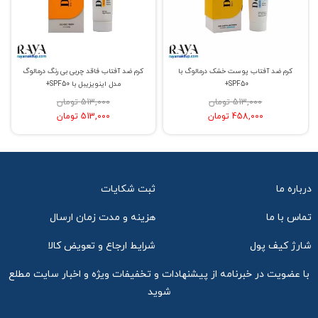
کرم ضد آفتاب پوست خشک درمالوگ با
کرم ضد آفتاب فاقد چربی بی رنگ درمالوگ
SPF50+
مدل اینویزیبل با SPF50+
513,000 تومان
513,000 تومان
458,000 تومان
513,000 تومان
درباره ما
ثبت شکایات
تماس با ما
هزینه و مدت زمان ارسال
شارژ کیف پول
شرایط ارجاع و تعویض کالا
با عضویت در خبرنامه از پیشنهادات و تخفیفات ویژه و اخبار سایت مطلع
شوید