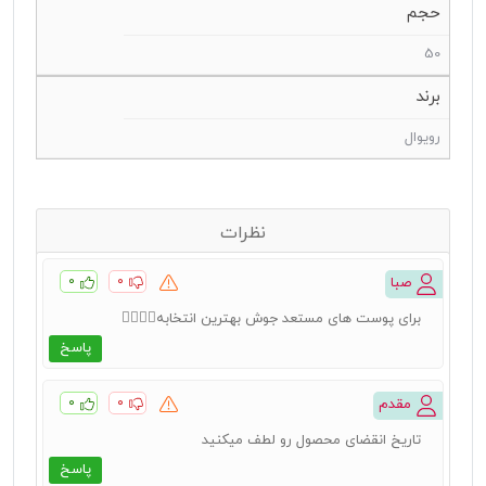
حجم
50
برند
رویوال
نظرات
۰
۰
صبا
برای پوست های مستعد جوش بهترین انتخابه👌🏻👌🏻
پاسخ
۰
۰
مقدم
تاریخ انقضای محصول رو لطف میکنید
پاسخ