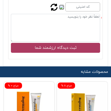
محصولات مشابه
% حراج 11
% حراج 0