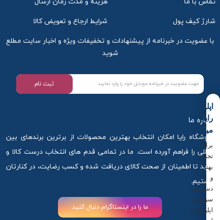
تماس با ما
هزینه و مدت زمان ارسال
شارژ کیف پول
شرایط ارجاع و تعویض کالا
با عضویت در خبرنامه از پیشنهادات و تخفیفات ویژه و اخبار سایت مطلع
شوید
ثبت نام
اپلیکیشن
رایا
درباره ما
میکاپ
فروشگاه رایا امکان انتخاب بهترین محصولات از برترین برندهای بین
برای
المللی را فراهم آورده است. ما در تمامی قدم های انتخاب درست کالا و
تجربه
خرید تا اطمینان از صحت کالای دریافت شده و کسب رضایت، در کنارتان
بهتر
و
هستیم.
دسترسی
سریع‌تر،
ما را در اینستاگرام دنبال کنید
اپلیکیشن