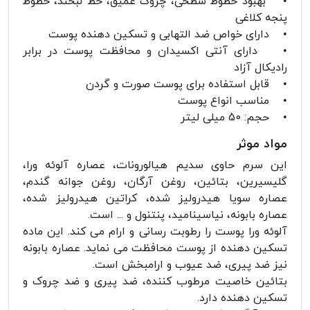
• بهبود خطوط سطحی، چروک عمیق، خط لبخند، خطوط
پنجه کلاغی
• دارای خواص ضد التهابی و تسکین دهنده پوست
• دارای آنتی اکسیدان و محافظت پوست در برابر
رادیکال آزاد
• قابل استفاده برای پوست صورت و گردن
• مناسب انواع پوست
• حجم: 50 میلی لیتر
مواد موثر
این سرم حاوی سدیم هیالورونات، عصاره آلوئه ورا،
گلیسیرین، بتائین، روغن آرگان، روغن جوانه گندم،
عصاره سویا هیدرولیز شده، کراتین هیدرولیز شده،
عصاره بابونه، نیاسینامید، پنتنول و ... است.
آلوئه ورا پوست را رطوبت رسانی و ارام می کند. این ماده
تسکین دهنده از پوست محافظت می نماید. عصاره بابونه
نیز ضد پیری، ضد عیوب و ارامبخش است.
بتائین خاصیت مرطوب کننده، ضد پیری و ضد چروک و
تسکین دهنده دارد.