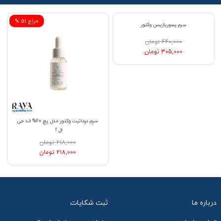
% حراج 31
% حراج 51
سرم درماتیت وکتور مدل پچ 20% اند جی
سرم پسوریازیس وکتور
ال آ
440,000 تومان
218,000 تومان
305,000 تومان
218,000 تومان
درباره ما
ثبت شکایات