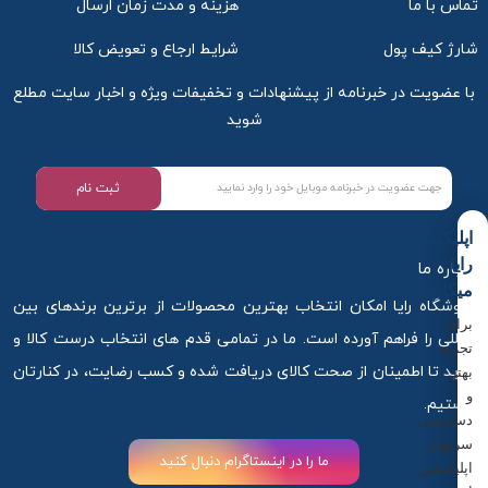
تماس با ما
هزینه و مدت زمان ارسال
شارژ کیف پول
شرایط ارجاع و تعویض کالا
با عضویت در خبرنامه از پیشنهادات و تخفیفات ویژه و اخبار سایت مطلع
شوید
ثبت نام
اپلیکیشن
رایا
درباره ما
میکاپ
فروشگاه رایا امکان انتخاب بهترین محصولات از برترین برندهای بین
برای
المللی را فراهم آورده است. ما در تمامی قدم های انتخاب درست کالا و
تجربه
خرید تا اطمینان از صحت کالای دریافت شده و کسب رضایت، در کنارتان
بهتر
و
هستیم.
دسترسی
سریع‌تر،
ما را در اینستاگرام دنبال کنید
اپلیکیشن