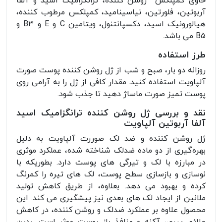
حاوی کمپلکس روشن کننده، ترانگزامیک اسید و آلفا
آربوتین، فلورتین، نیاسینامید، کمپلکس مرطوب کننده،
هیالورونیک اسید، دکسپانتنول، ویتامین C و E و B3 و
B5 می باشد.
طرز استفاده
روزانه دو بار، صبح و شب از ژل روشن کننده پوست صورت
آلپاویت استفاده کنید. مقدار کافی از ژل را به آرامی روی
پوست تمیز صورت ماساژ دهید تا جذب شود.
نقد و بررسی ژل روشن کننده ترانگزامیک اسید
آلفا آربوتین آلپاویت
ژل روشن کننده و ضد لک صوررت آلپاویت به دلیل
بهره‌گیری از دو ماده ضدلک شناخته شده، عملکرد موثری
در مبارزه با لک و تیرگی های پوست دارد. بطوریکه با
نوسازی و بازسازی سطح پوست، لک های تیره را کمرنگ
کرده و بهبود می دهد. بعلاوه، از طریق کاهش تولید
ملانین از ایجاد لک های بعدی نیز پیشگیری می کند. این
محصول علاوه بر عملکرد ضدلک و روشن کننده، در کاهش