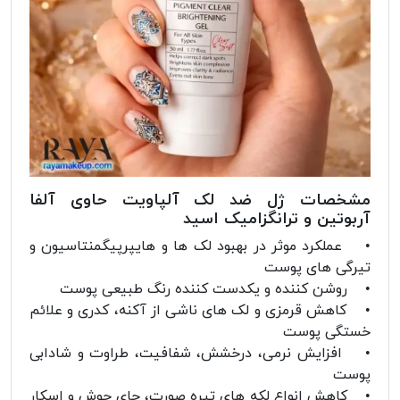
مشخصات ژل ضد لک آلپاویت حاوی آلفا
آربوتین و ترانگزامیک اسید
• عملکرد موثر در بهبود لک ها و هایپرپیگمنتاسیون و
تیرگی های پوست
• روشن کننده و یکدست کننده رنگ طبیعی پوست
• کاهش قرمزی و لک های ناشی از آکنه، کدری و علائم
خستگی پوست
• افزایش نرمی، درخشش، شفافیت، طراوت و شادابی
پوست
• کاهش انواع لکه های تیره صورت، جای جوش و اسکار