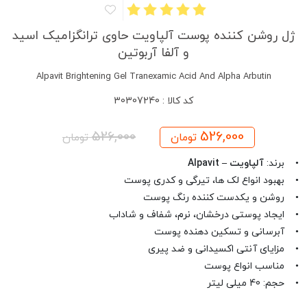
ژل روشن کننده پوست آلپاویت حاوی ترانگزامیک اسید
و آلفا آربوتین
Alpavit Brightening Gel Tranexamic Acid And Alpha Arbutin
کد کالا : 30307240
526,000
526,000
تومان
تومان
• برند:
آلپاویت – Alpavit
• بهبود انواع لک ها، تیرگی و کدری پوست
• روشن و یکدست کننده رنگ پوست
• ایجاد پوستی درخشان، نرم، شفاف و شاداب
• آبرسانی و تسکین دهنده پوست
• مزایای آنتی اکسیدانی و ضد پیری
• مناسب انواع پوست
• حجم: 40 میلی لیتر