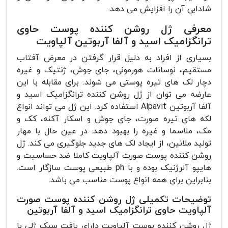
شادابی آن را افزایش می دهد.
معرفی ژل روشن کننده پوست حاوی
ترانگزامیک اسید و آلفا آربوتین آلپاویت
بسیاری از افراد به دلیل قرار گرفتن در معرض آفتاب
مستقیم، نوسانات هورمونی، جای جوش، ژنتیک و غیره
دچار لک های تیره پوستی می شوند. برای مقابله با این
عارضه می توان از ژل روشن کننده ترانگزامیک اسید و
آلفا آربوتین Alpavit استفاده کرد. این ژل می تواند انواع
لکه های تیره صورت، جای جوش و اسکار آکنه، کک و
مک، ملاسما و غیره را بهبود دهد. در عین حال با مهار
تولید ملانین، از ایجاد لک های جدید جلوگیری می کند. ژل
روشن کننده پوست صورت آلپاویت کاملا ضد حساسیت و
هایپو آلرژنیک بوده و با ph طبیعی پوست سازگار است.
بنابراین برای همه انواع پوست مناسب می باشد.
توضیحات تکمیلی ژل روشن کننده پوست صورت
آلپاویت حاوی ترانگزامیک اسید و آلفا آربوتین
ژل روشن کننده پوست آلپاویت دارای بافت سبک ژلی با