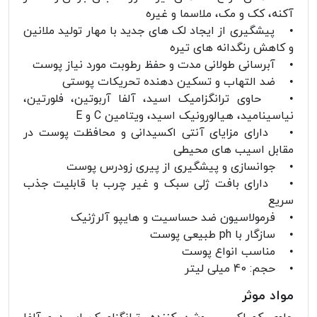
آکنه، کک و مک، ملاسما و غیره
• پیشگیری از ایجاد لک های جدید با مهار تولید ملانین
و کاهش رنگدانه های تیره
• آبرسانی طولانی مدت و حفظ رطوبت مورد نیاز پوست
• ضد التهاب و تسکین دهنده تحریکات پوستی
• حاوی ترانگزامیک اسید، آلفا آربوتین، فلورتین،
نیاسینامید، هیالورونیک اسید، ویتامین C و E
• دارای مزایای آنتی اکسیدانی و محافظت پوست در
مقابل اسیب های محیطی
• جوانسازی و پیشگیری از پیری زودرس پوست
• دارای بافت ژلی سبک و غیر چرب با قابلیت جذب
سریع
• فرمولاسیون ضد حساسیت و هایپو آلرژنیک
• سازگار با ph طبیعی پوست
• مناسب انواع پوست
• حجم: 40 میلی لیتر
مواد موثر